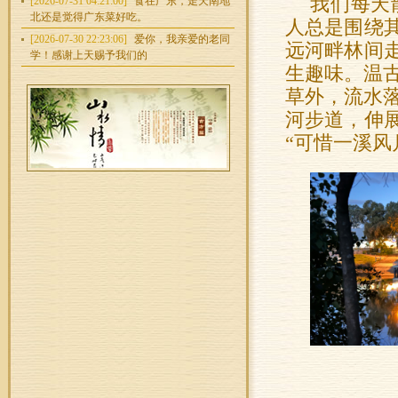
我们每天
[2026-07-31 04:21:00]
食在广东，走天南地
北还是觉得广东菜好吃。
人总是围绕
[2026-07-30 22:23:06]
爱你，我亲爱的老同
远河畔林间
学！感谢上天赐予我们的
生趣味。温古
草外，流水落
河步道，伸
“可惜一溪风