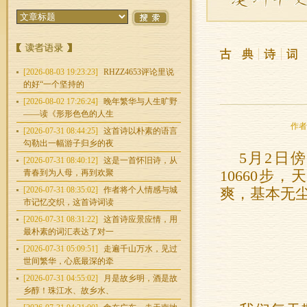
[2026-08-03 19:23:23]
RHZZ4653评论里说
的好“一个坚持的
[2026-08-02 17:26:24]
晚年繁华与人生旷野
——读《形形色色的人生
作者：
[2026-07-31 08:44:25]
这首诗以朴素的语言
勾勒出一幅游子归乡的夜
5月2日
[2026-07-31 08:40:12]
这是一首怀旧诗，从
青春到为人母，再到欢聚
10660
[2026-07-31 08:35:02]
作者将个人情感与城
爽，基本无
市记忆交织，这首诗词读
[2026-07-31 08:31:22]
这首诗应景应情，用
最朴素的词汇表达了对一
[2026-07-31 05:09:51]
走遍千山万水，见过
世间繁华，心底最深的牵
[2026-07-31 04:55:02]
月是故乡明，酒是故
乡醇！珠江水、故乡水、