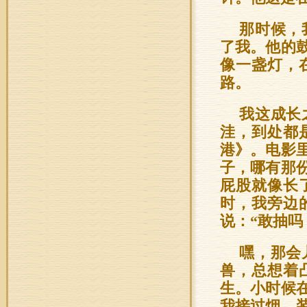
那时候，
了我。他的
像一盏灯，
路。
我这成长
洼，到处都
港》。电影
子，哪有那
屁股就像长
时，我旁边
说：“敢抽吗
嘿，那会
兽，总想着
生。小时候
我接过烟，