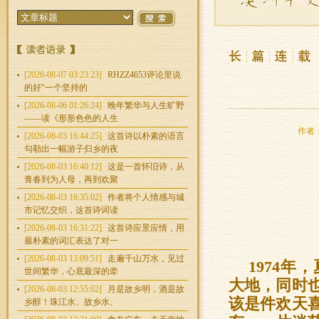
[2026-08-07 03:23:23]
RHZZ4653评论里说
的好“一个坚持的
[2026-08-06 01:26:24]
晚年繁华与人生旷野
——读《形形色色的人生
作者：
[2026-08-03 16:44:25]
这首诗以朴素的语言
勾勒出一幅游子归乡的夜
[2026-08-03 16:40:12]
这是一首怀旧诗，从
青春到为人母，再到欢聚
[2026-08-03 16:35:02]
作者将个人情感与城
市记忆交织，这首诗词读
[2026-08-03 16:31:22]
这首诗应景应情，用
最朴素的词汇表达了对一
[2026-08-03 13:09:51]
走遍千山万水，见过
1974
世间繁华，心底最深的牵
大地，同时
[2026-08-03 12:55:02]
月是故乡明，酒是故
该是件欢天
乡醇！珠江水、故乡水、