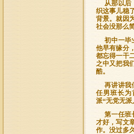
从那以后
织这事儿稳
背景。就因
社会没那么
初中一毕
他早有缘分
都忘得一干
之中又把我
酷。
再讲讲我
任男班长为
派“无党无派
第一任班
才好，写文
作。没过多