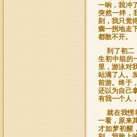
一响，我冲
突然一绊，
刻，我只觉
瘸一拐地走
都散不开。
到了初二
生初中组的
里，游泳对
站满了人。
前游。终于
还以为自己
有我一个人
就在我愣
一看，原来
才如梦初醒
刻，我脸上