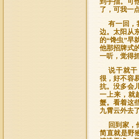
到手指。可
了，可我一
有一回，
边。太阳从
的“馋虫”
他那招牌式
一听，觉得
说干就干
很，好不容
抗。没多会
一上来，就
蟹。看着这
九霄云外去
回到家，
简直就是野