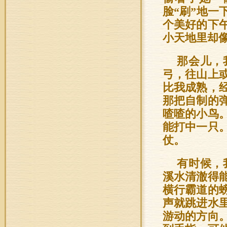
脸“刷”地
个美好的下
小天地里却
那会儿，
弓，往山上
比我成熟，
那把自制的
喳喳的小鸟
能打中一只
仗。
有时候，
溪水清澈得
横行霸道的
声就跳进水
游动的方向