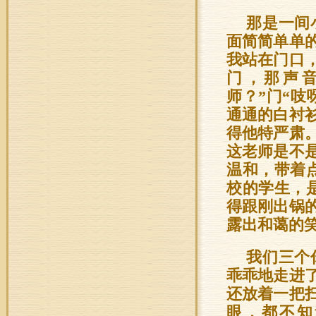
那是一间
面简简单单
我站在门口
门，那声
师？”门“
通通的白衬
得他特严肃
这老师是不
温和，带着
校的学生，
得跟刚出锅
露出和蔼的笑
我们三个
乖乖地走进
还放着一把
眼，都不知