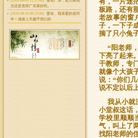
有，一片迷
[2026-08-03 12:21:00]
食在广东，走天南地
北还是觉得广东菜好吃。
板路，还有
[2026-08-03 06:23:06]
爱你，我亲爱的老同
老故事的窗
学！感谢上天赐予我们的
子，一下子
揣了只小兔
“阳老师
下亮了起来
干教师，专
就像个大孩
说：“你们
说不定以后
我从小就
小堂叔这话
学校里顺顺
气，叫上了
找阳老师的