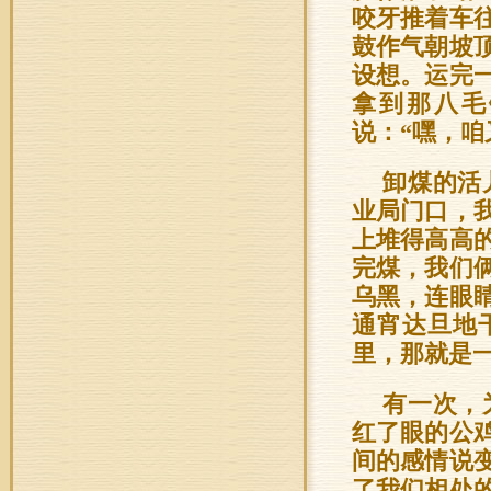
咬牙推着车
鼓作气朝坡
设想。运完
拿到那八毛
说：“嘿，咱
卸煤的活
业局门口，
上堆得高高
完煤，我们
乌黑，连眼
通宵达旦地
里，那就是一
有一次，
红了眼的公
间的感情说
了我们相处