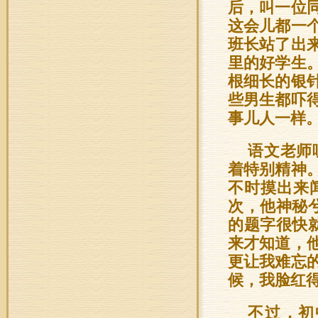
后，叫一位
这会儿都一
班长站了出
里的好学生
根细长的银
些男生都吓
事儿人一样
语文老师
着特别精神
不时摸出来
次，他神秘
的题字很快
来才知道，
更让我难忘
候，我脸红
不过，初