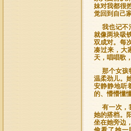
妹对我都很
觉回到自己
我也记不
就像两块吸
双成对。每
凑过来，大
天，唱唱歌
那个女孩
温柔劲儿。
安静静地听
的、懵懵懂
有一次，
她的搭档。
坐在她旁边
偷看了她一