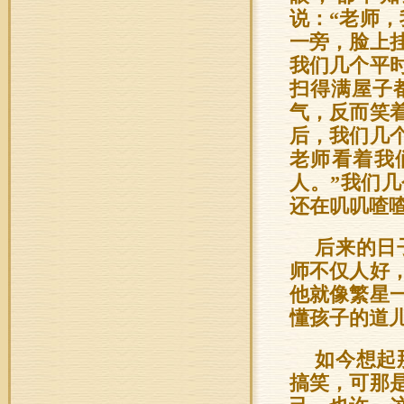
说：“老师
一旁，脸上
我们几个平
扫得满屋子
气，反而笑
后，我们几
老师看着我
人。”我们
还在叽叽喳
后来的日
师不仅人好
他就像繁星
懂孩子的道
如今想起
搞笑，可那