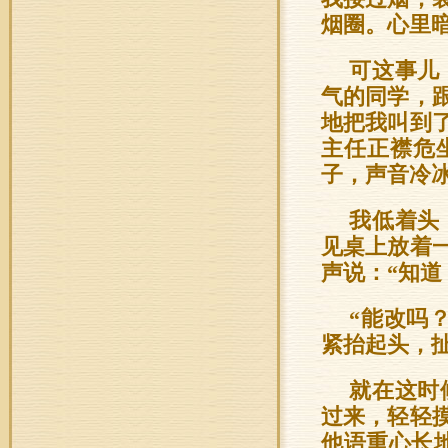
烟圈。心里
可这事儿
气的同学，
地把我叫到
主任正襟危
子，声音冷冰
我低着头
见桌上放着
声说：“知道
“能改吗
紧抬起头，扯
就在这时
过来，轻轻
他语重心长