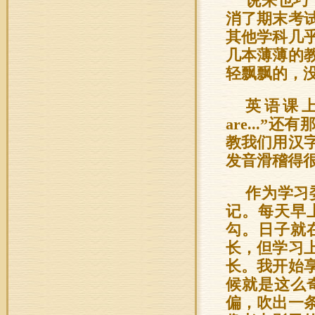
说来也巧
消了期末考
其他学科几
几本薄薄的
轻飘飘的，
英语课上，
are...”还有
教我们用汉
发音滑稽得
作为学习
记。每天早
勾。日子就
长，但学习
长。我开始
候就是这么
偏，吹出一