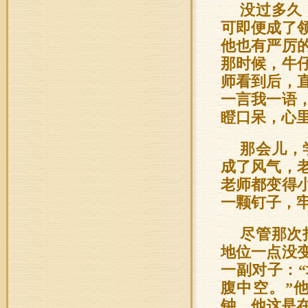
没过多久
可即便成了
他也有严厉
那时候，牛
师看到后，
一言我一语
瞪口呆，心
那会儿，
成了风气，
老师都变得
一颗钉子，
尽管那次
地位一点没
一副对子：
腹中空。”
钟。他这是