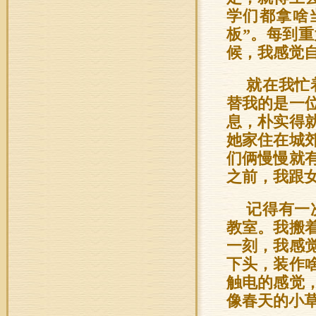
学们都拿啥
板”。每到
候，我感觉自
就在我忙
替我的是一
息，朴实得
她家住在城
们俩慢慢就
之前，我跟
记得有一
教室。我搬
一刻，我感
下头，装作
触电的感觉
像春天的小