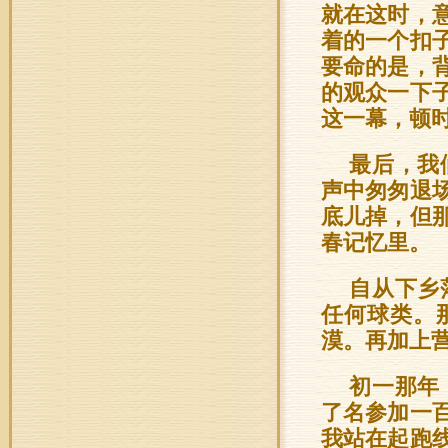
就在这时，
着的一个扣
要命的是，
的观众一下
这一幕，顿
最后，我
声中匆匆退
底儿掉，但
春记忆里。
自从下乡
任何球类。
漠。再加上
初一那年
了名参加一
我站在起跑