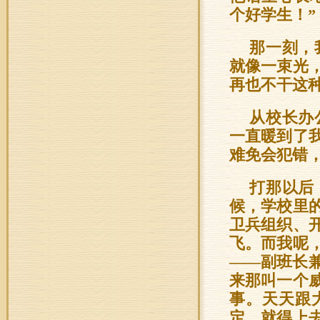
个好学生！”
那一刻，
就像一束光
再也不干这
从校长办
一直暖到了
难免会犯错
打那以后
候，学校里
卫兵组织、
飞。而我呢
——副班长
来那叫一个
事。天天跟
定，就得上