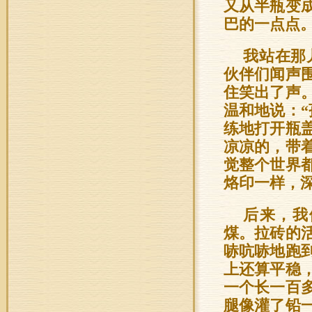
又从半瓶变
巴的一点点
我站在那
伙伴们闻声
住笑出了声
温和地说：
练地打开瓶
凉凉的，带
觉整个世界
烙印一样，
后来，我
煤。拉砖的
哧吭哧地跑
上还算平稳
一个长一百
腿像灌了铅