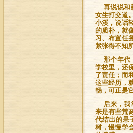
再说说和
女生打交道
小溪，说话
的质朴，就
习、布置任
紧张得不知
那个年代
学校里，还
了责任；而
这些经历，
畅，可正是
后来，我
来是有些荒
代结出的果
树，慢慢学