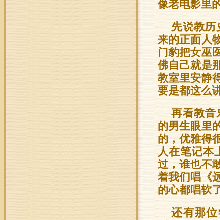
像老电影里
先说教历
来的正面人
门豹把女巫
佛自己就是
教室里安静
要是都这么
再看教音
的男生眼里
的，优雅得
人在笔记本
过，谁也不
着我们唱《
的心都唱软
还有那位