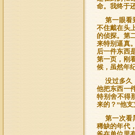
命。我终于
第一眼看
不住戴在头
的侦探。第
来特别逼真
后一件东西
第一页，刚
候，虽然年
没过多久
他把东西一
特别舍不得
来的？”他支
第一次看
稀缺的年代
爸在单位里