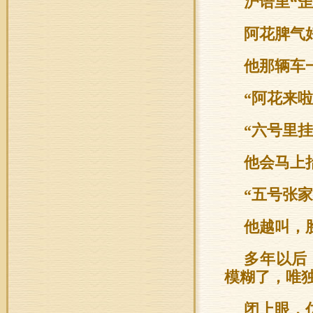
沪语里“歪
阿花脾气
他那辆车
“阿花来
“六号里
他会马上
“五号张
他越叫，
多年以后
模糊了，唯
闭上眼，