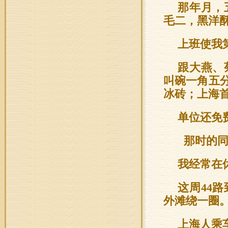
那年月，
毛二，黑洋
上班使我
跟大燕、
叫碗一角五
冰砖；上海
单位还免
那时的同
我经常在
这周44
外滩绕一圈
上海人乘