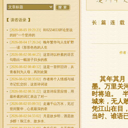
[2026-08-05 19:23:23]
RHZZ4653评论里说
的好“一个坚持的
[2026-08-04 17:26:24]
晚年繁华与人生旷野
——读《形形色色的人生
作者：
[2026-08-02 08:44:25]
这首诗以朴素的语言
勾勒出一幅游子归乡的夜
[2026-08-02 08:40:12]
这是一首怀旧诗，从
青春到为人母，再到欢聚
其年其月
[2026-08-02 08:35:02]
作者将个人情感与城
市记忆交织，这首诗词读
墨。万里关
[2026-08-02 08:31:22]
这首诗应景应情，用
时将迫。 
最朴素的词汇表达了对一
城来，无人
[2026-08-02 05:09:51]
走遍千山万水，见过
凭江山在目
世间繁华，心底最深的牵
当时、谁语
[2026-08-02 04:55:02]
月是故乡明，酒是故
乡醇！珠江水、故乡水、