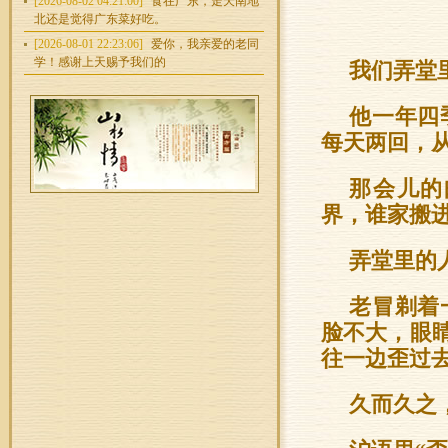
[2026-08-02 04:21:00]
食在广东，走天南地
北还是觉得广东菜好吃。
[2026-08-01 22:23:06]
爱你，我亲爱的老同
学！感谢上天赐予我们的
我们弄堂
他一年四
每天两回，
那会儿的
界，谁家搬
弄堂里的
老冒剃着
脸不大，眼
往一边歪过
久而久之