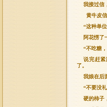
我接过信
黄牛皮信
“这种单
阿花愣了
“不吃糖
说完赶紧
了。
我娘在后
“不要没
硬的柿子