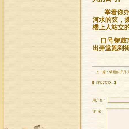
举着你办
河水的弦，
楼上人站立
口号锣鼓
出弄堂跑到
上一篇：
皱褶的岁月 
用户名：
评 论：