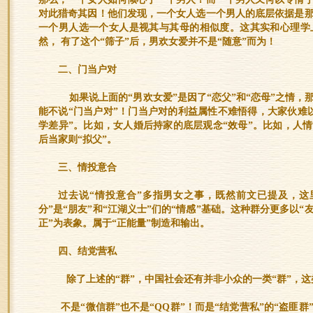
对此猎奇其因！他们发现，一个女人选一个男人的底层依据是
一个男人选一个女人是视其与其母的相似度。这其实和心理学上
然， 有了这个“筛子”后，男欢女爱并不是“随意”而为！
二、门当户对
如果说上面的“男欢女爱”是因了“恋父”和“恋母”之情，
能不说“门当户对”！门当户对的利益属性不难悟得，大家伙难以
学差异”。比如，女人婚后持家的底层观念“效母”。比如，人
后当家则“拟父”。
三、情投意合
过去说“情投意合”多指男女之事，既然前文已提及，这
分”是“朋友”和“江湖义士”们的“情感”基础。这种群分更多以“
正”为表象。属于“正能量”制造和输出。
四、结党营私
除了上述的“群”，中国社会还有并非小众的一类“群”，这类
不是“微信群”也不是“QQ群”！而是“结党营私”的“盗匪群