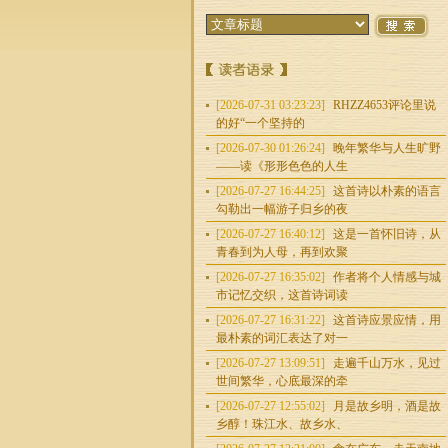
[2026-07-31 03:23:23]
RHZZ4653评论里说
的好“一个坚持的
[2026-07-30 01:26:24]
晚年繁华与人生旷野
——读《形形色色的人生
[2026-07-27 16:44:25]
这首诗以朴素的语言
勾勒出一幅游子归乡的夜
[2026-07-27 16:40:12]
这是一首怀旧诗，从
青春到为人母，再到欢聚
[2026-07-27 16:35:02]
作者将个人情感与城
市记忆交织，这首诗词读
[2026-07-27 16:31:22]
这首诗应景应情，用
最朴素的词汇表达了对一
[2026-07-27 13:09:51]
走遍千山万水，见过
世间繁华，心底最深的牵
[2026-07-27 12:55:02]
月是故乡明，酒是故
乡醇！珠江水、故乡水、