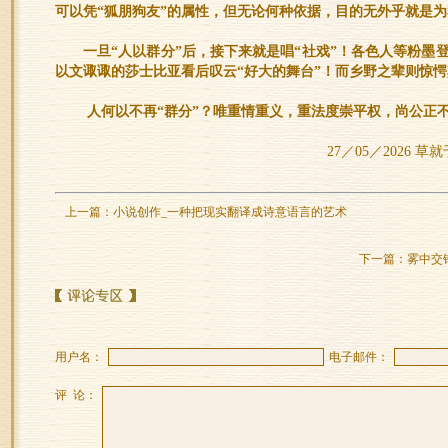
可以凭“狐朋狗友”的属性，但无论何种依据，目的无外乎就是
一旦“人以群分”后，接下来就是唱“社戏”！各色人等粉墨
以文诹诹的莎士比亚看后叹云“好大的舞台”！而乡野之辈则惊愕
人何以不再“群分”？唯重情重义，重法度崇平权，尚公正
27／05／2026 草
上一篇：
小说创作_一种把现实翻译成诗意语言的艺术
下一篇：
雾中交
用户名：
电子邮件：
评 论：