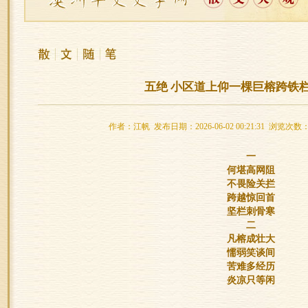
五绝 小区道上仰一棵巨榕跨铁
作者：江帆 发布日期：2026-06-02 00:21:31 浏览次数：
一
何堪高网阻
不畏险关拦
跨越惊回首
坚栏刺骨寒
二
凡榕成壮大
懦弱笑谈间
苦难多经历
炎凉只等闲