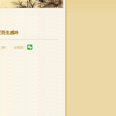
栏而生感吟
389
分享到：