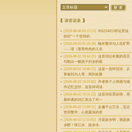
[2026-08-06 03:23:23]
RHZZ4653评论里说
的好“一个坚持的
[2026-08-05 01:26:24]
晚年繁华与人生旷野
——读《形形色色的人生
[2026-08-02 16:44:25]
这首诗以朴素的语言
勾勒出一幅游子归乡的夜
[2026-08-02 16:40:12]
这是一首怀旧诗，从
青春到为人母，再到欢聚
[2026-08-02 16:35:02]
作者将个人情感与城
市记忆交织，这首诗词读
[2026-08-02 16:31:22]
这首诗应景应情，用
最朴素的词汇表达了对一
[2026-08-02 13:09:51]
走遍千山万水，见过
世间繁华，心底最深的牵
[2026-08-02 12:55:02]
月是故乡明，酒是故
乡醇！珠江水、故乡水、