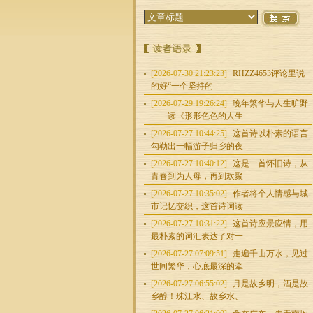
[2026-07-30 21:23:23]
RHZZ4653评论里说
的好“一个坚持的
[2026-07-29 19:26:24]
晚年繁华与人生旷野
——读《形形色色的人生
[2026-07-27 10:44:25]
这首诗以朴素的语言
勾勒出一幅游子归乡的夜
[2026-07-27 10:40:12]
这是一首怀旧诗，从
青春到为人母，再到欢聚
[2026-07-27 10:35:02]
作者将个人情感与城
市记忆交织，这首诗词读
[2026-07-27 10:31:22]
这首诗应景应情，用
最朴素的词汇表达了对一
[2026-07-27 07:09:51]
走遍千山万水，见过
世间繁华，心底最深的牵
[2026-07-27 06:55:02]
月是故乡明，酒是故
乡醇！珠江水、故乡水、