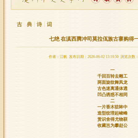
七绝 在滇西腾冲司莫拉佤族古寨购得
作者：江帆 发布日期：2026-06-02 13:19:50 浏览次数：
一
千回百转去雕工
两面旋纹舞凤龙
古色迷离通体透
凹凸诱惑不相同
二
一片香木驻眸中
造型纹理起峻峰
赏识舍得尤物获
收藏岂为攀赵公