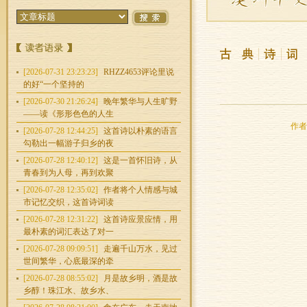
[2026-07-31 23:23:23]
RHZZ4653评论里说
的好“一个坚持的
[2026-07-30 21:26:24]
晚年繁华与人生旷野
——读《形形色色的人生
作者：
[2026-07-28 12:44:25]
这首诗以朴素的语言
勾勒出一幅游子归乡的夜
[2026-07-28 12:40:12]
这是一首怀旧诗，从
青春到为人母，再到欢聚
[2026-07-28 12:35:02]
作者将个人情感与城
市记忆交织，这首诗词读
[2026-07-28 12:31:22]
这首诗应景应情，用
最朴素的词汇表达了对一
[2026-07-28 09:09:51]
走遍千山万水，见过
世间繁华，心底最深的牵
[2026-07-28 08:55:02]
月是故乡明，酒是故
乡醇！珠江水、故乡水、