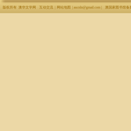
版权所有 澳华文学网
互动交流
|
网站地图
| aucnln@gmail.com |
澳国家图书馆备