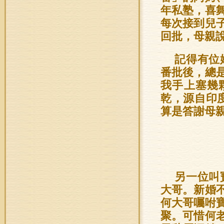
年私塾，喜
每次接到兒
回批，母親
記得有位
番批後，總
我手上塞幾
乾，源自印度
算是答謝母
另一位叫
大哥。新婚
何大哥囑咐
聚。可惜何