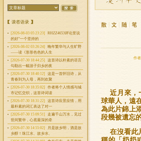
[2026-08-03 05:23:23]
RHZZ4653评论里说
的好“一个坚持的
[2026-08-02 03:26:24]
晚年繁华与人生旷野
——读《形形色色的人生
作者：
[2026-07-30 18:44:25]
这首诗以朴素的语言
勾勒出一幅游子归乡的夜
[2026-07-30 18:40:12]
这是一首怀旧诗，从
青春到为人母，再到欢聚
[2026-07-30 18:35:02]
作者将个人情感与城
近月來，
市记忆交织，这首诗词读
球華人，遠
[2026-07-30 18:31:22]
这首诗应景应情，用
最朴素的词汇表达了对一
為此片錦上
[2026-07-30 15:09:51]
走遍千山万水，见过
段幾被遺忘
世间繁华，心底最深的牵
[2026-07-30 14:55:02]
月是故乡明，酒是故
在沒看此
乡醇！珠江水、故乡水、
稱的「奶奶