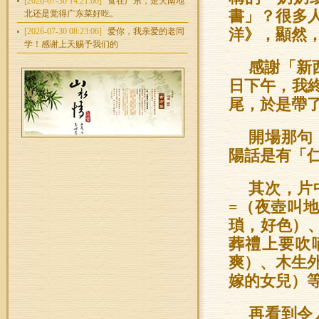
[2026-07-30 14:21:00]
食在广东，走天南地
書」？很多
北还是觉得广东菜好吃。
[2026-07-30 08:23:06]
爱你，我亲爱的老同
洋》，顯然
学！感谢上天赐予我们的
感謝「新
日下午，我
尾，於是帶
開場那句
陽話是有「
其次，片
=（夜壺叫
瑣，好色）
葬禮上要吹
爽）、木生
嫁的女兒）
再看到令