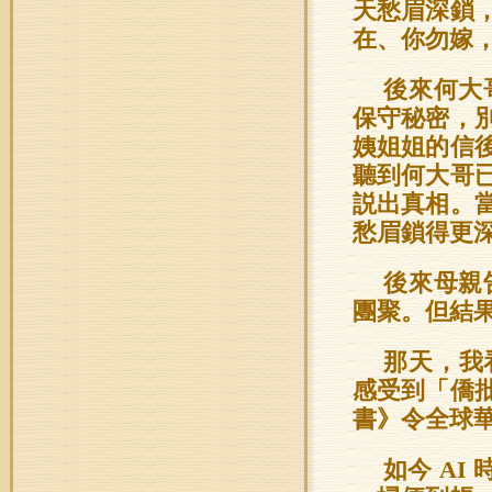
天愁眉深鎖
在、你勿嫁
後來何大
保守秘密，
姨姐姐的信
聽到何大哥
説出真相。
愁眉鎖得更
後來母親
團聚。但結
那天，我
感受到「僑
書》令全球
如今 A