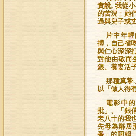
實說, 我
的苦況；她
過與兒子或
片中年輕
搏，自己省
與仁心深深
對他由敬而
銀、養妻活
那種真摯
以「做人得
電影中的
批」、「銀
老八十的我
先母為鄰居
番」的阿姆、