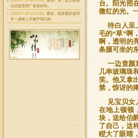
[2026-07-29 00:21:00]
食在广东，走天南地
台。阳光照
北还是觉得广东菜好吃。
微红的光。
[2026-07-28 18:23:06]
爱你，我亲爱的老同
学！感谢上天赐予我们的
待白人呈
毛的“草”
啊，透明的
条腿可坐的
一边查颜
几串玻璃珠
笑。他又拿
禁，惊讶的
见宝贝女
在地上顿顿
块，送给伯
了自己，这
瞪大了眼睛