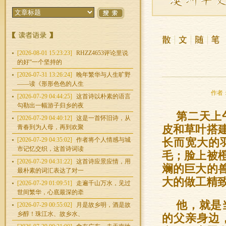
[2026-08-01 15:23:23]
RHZZ4653评论里说
的好“一个坚持的
[2026-07-31 13:26:24]
晚年繁华与人生旷野
——读《形形色色的人生
作者：
[2026-07-29 04:44:25]
这首诗以朴素的语言
勾勒出一幅游子归乡的夜
第二天上
[2026-07-29 04:40:12]
这是一首怀旧诗，从
青春到为人母，再到欢聚
皮和草叶搭
[2026-07-29 04:35:02]
作者将个人情感与城
长而宽大的
市记忆交织，这首诗词读
毛；脸上被
[2026-07-29 04:31:22]
这首诗应景应情，用
斓的巨大的
最朴素的词汇表达了对一
大的做工精
[2026-07-29 01:09:51]
走遍千山万水，见过
世间繁华，心底最深的牵
他，就是
[2026-07-29 00:55:02]
月是故乡明，酒是故
乡醇！珠江水、故乡水、
的父亲身边