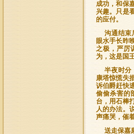
成功，和保
兴趣。只是
的应付。
沟通结束
眼水手长昨
之极，严厉
为，这是国
半夜时分
康塔惊慌失
诉伯爵赶快
偷偷杀害的
台，用石棒
人的办法。
声痛哭，催
送走保嘉