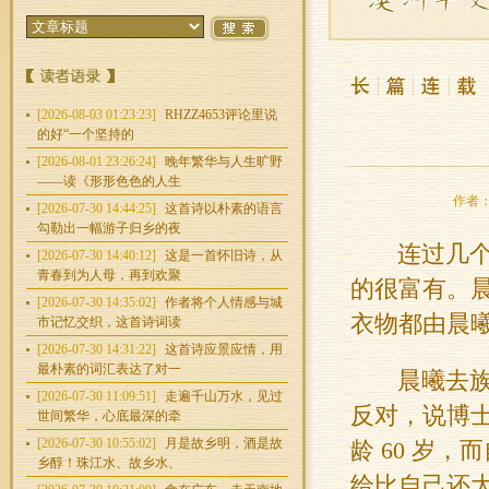
[2026-08-03 01:23:23]
RHZZ4653评论里说
的好“一个坚持的
[2026-08-01 23:26:24]
晚年繁华与人生旷野
——读《形形色色的人生
作者：海
[2026-07-30 14:44:25]
这首诗以朴素的语言
勾勒出一幅游子归乡的夜
连过几
[2026-07-30 14:40:12]
这是一首怀旧诗，从
青春到为人母，再到欢聚
的很富有。
[2026-07-30 14:35:02]
作者将个人情感与城
衣物都由晨
市记忆交织，这首诗词读
[2026-07-30 14:31:22]
这首诗应景应情，用
最朴素的词汇表达了对一
晨曦去
[2026-07-30 11:09:51]
走遍千山万水，见过
反对，说博
世间繁华，心底最深的牵
[2026-07-30 10:55:02]
月是故乡明，酒是故
龄
60
岁，而
乡醇！珠江水、故乡水、
给比自己还