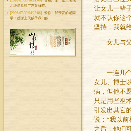
[2026-07-30 10:21:00]
食在广东，走天南地
北还是觉得广东菜好吃。
让女儿一辈
[2026-07-30 04:23:06]
爱你，我亲爱的老同
就不认你这
学！感谢上天赐予我们的
坚持，我就
女儿与
一连几
女儿、博士
病，但他不
只是用些巫
引发出其它
说：
“
我以前
之后，他们