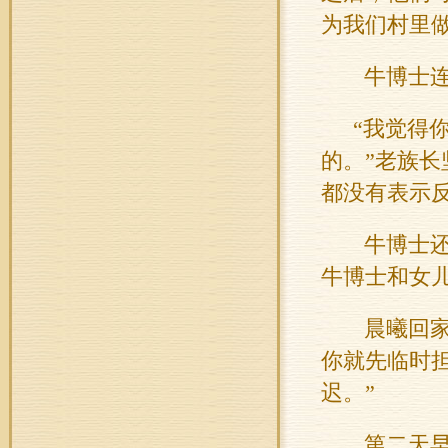
为我们村里做
牛
博士
“
我觉得
的。
”
老族长
都没有表示
牛
博士
牛
博士和女
晨曦回
你就先临时
迟。”
第二天