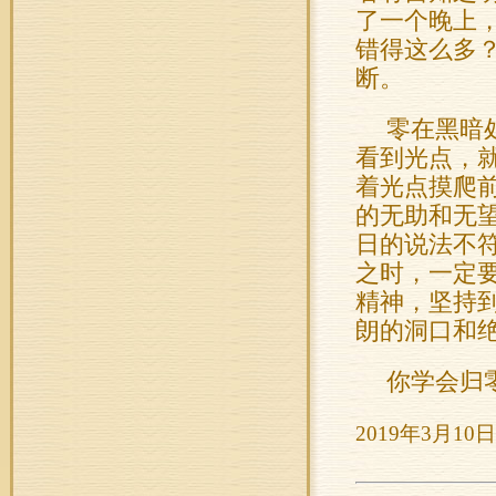
了一个晚上
错得这么多
断。
零在黑暗
看到光点，
着光点摸爬
的无助和无
日的说法不
之时，一定
精神，坚持
朗的洞口和
你学会归
2019年3月10