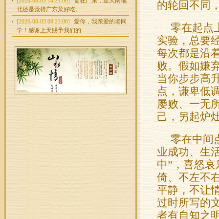
[2026-08-03 14:21:00]
食在广东，走天南地
的轮回不同
北还是觉得广东菜好吃。
[2026-08-03 08:23:06]
爱你，我亲爱的老同
零在起点
学！感谢上天赐予我们的
实验，总要
每次都是沿
败。假如嫌
当你步步高
点，谦卑低
屡败、一无
己，另起炉
零在中间
业成功、生
中”，喜怒
倚、不左不
平静，不让
过时所写的
者有自知之