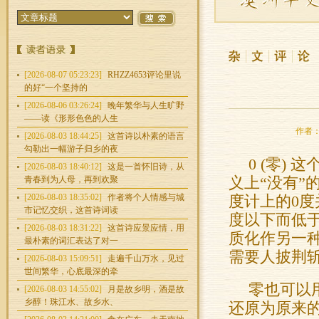
[2026-08-07 05:23:23]
RHZZ4653评论里说
的好“一个坚持的
[2026-08-06 03:26:24]
晚年繁华与人生旷野
——读《形形色色的人生
作者：林
[2026-08-03 18:44:25]
这首诗以朴素的语言
勾勒出一幅游子归乡的夜
0 (零)
[2026-08-03 18:40:12]
这是一首怀旧诗，从
青春到为人母，再到欢聚
义上“没有”
[2026-08-03 18:35:02]
作者将个人情感与城
度计上的0
市记忆交织，这首诗词读
度以下而低于
[2026-08-03 18:31:22]
这首诗应景应情，用
质化作另一种
最朴素的词汇表达了对一
需要人披荆
[2026-08-03 15:09:51]
走遍千山万水，见过
世间繁华，心底最深的牵
零也可以
[2026-08-03 14:55:02]
月是故乡明，酒是故
乡醇！珠江水、故乡水、
还原为原来