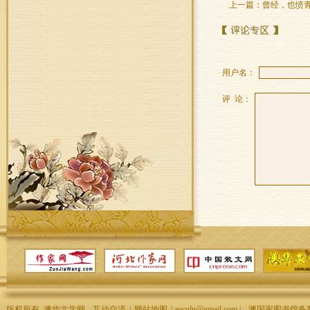
上一篇：
曾经，也愤
用户名：
评 论：
版权所有 澳华文学网
互动交流
|
网站地图
| aucnln@gmail.com |
澳国家图书馆备