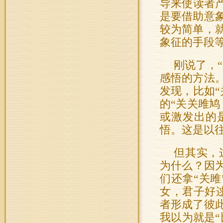
导来使读者
是要借助意
较为简单，
象征的手段等
刚说了，
感悟的方法
发现，比如
的“关关雎
或激发出的
悟。这是以往
但其实，
为什么？因
们还拿“关雎
女，君子好
者形成了彼
我以为就是“