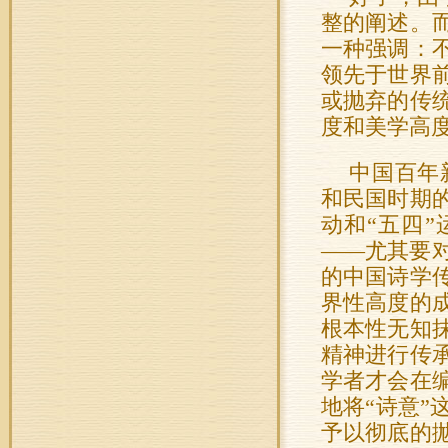
整的阐述。
一种强调：
领先于世界
或抛弃的传
度和美学高
中国百年
和民国时期
动和“五四
——尤其要
的中国诗学
界性高度的
根本性无知
精神进行传
学者才会在
地将“诗意
予以彻底的