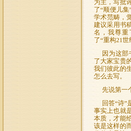
为主，写批
了“顺便儿
学术范畴，觉
建议采用书
名，我尊重
了“重构21
因为这部
了大家宝贵
我们彼此的
怎么去写。
先说第一
回答“诗
事实上也就
本质，才能
该是这样的