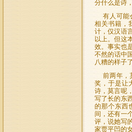
分什么是诗
有人可能
相关书籍，
计，仅汉语
以上。但这
效。事实也
不然的话中
八糟的样子
前两年，
奖，于是让
诗，莫言呢
写了长的东
的那个东西
间，还有一
评，说她写
家贾平凹的