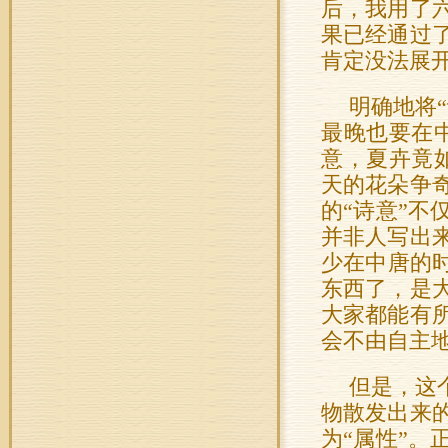
后，我用了
果已经通过
肯定没法展
明确地将
最晚也要在
意，夏卉竟
天的花朵争
的“诗意”
并非人写出
少在中唐的
东西了，是
大家都能有
会不由自主
但是，这
物散发出来
为“属性”