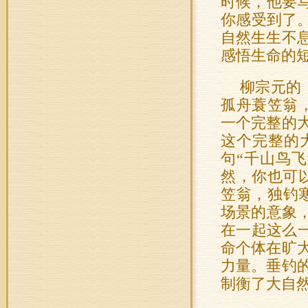
时候，他要
你感受到了。
自然生生不
感悟生命的
柳宗元的
孤舟蓑笠翁
一个完整的
这个完整的
句“千山鸟
然，你也可
笠翁，独钓
场景的意象
在一起这么一
命个体在旷
力量。垂钓
制衡了大自