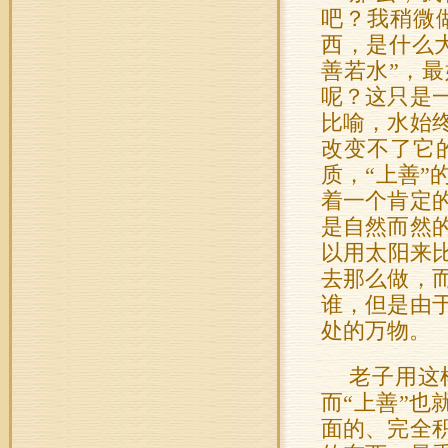
吧？我稍微
西，是什么
善若水”，
呢？这只是
比喻，水始
改变不了它
质，“上善
着一个肯定
是自然而然
以用太阳来
去那么做，
谁，但是由
处的万物。
老子用这
而“上善”也
面的、完全