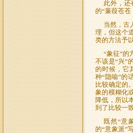
此外，还
的“蒹葭苍苍
当然，古
理，但这个道
类的方法予
“象征”
不该是“兴”
的时候，它
种“隐喻”的
比较确定的。
象的模糊化或
降低，所以本
到了比较一
既然“意
的“意象派