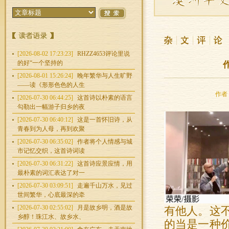
[2026-08-02 17:23:23]
RHZZ4653评论里说
的好“一个坚持的
[2026-08-01 15:26:24]
晚年繁华与人生旷野
——读《形形色色的人生
作者：
[2026-07-30 06:44:25]
这首诗以朴素的语言
勾勒出一幅游子归乡的夜
[2026-07-30 06:40:12]
这是一首怀旧诗，从
青春到为人母，再到欢聚
[2026-07-30 06:35:02]
作者将个人情感与城
市记忆交织，这首诗词读
[2026-07-30 06:31:22]
这首诗应景应情，用
最朴素的词汇表达了对一
[2026-07-30 03:09:51]
走遍千山万水，见过
世间繁华，心底最深的牵
[2026-07-30 02:55:02]
月是故乡明，酒是故
有他人。这
乡醇！珠江水、故乡水、
的当是一种