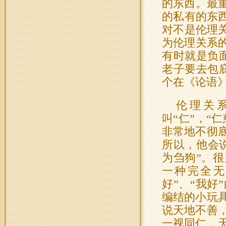
的东西。最
的私有的东西
对不是伦理关
为伦理关系
有时就是负
老子要去包
个在《论语
伦理关系
叫“仁”，“
非常地不彻
所以，他会
为刍狗”。
一种完全无
好”、“我
编结的小玩
说天地不善
一视同仁，