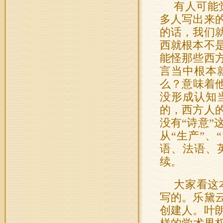
有人可能
多人写出来
的话，我们
西就根本不
能怪那些西
言当中根本
么？意味着
没形成认知
的，西方人
没有“诗意”这
从“生产”
语、法语、
续。
大家看这
写的。乐黛
创建人。叶