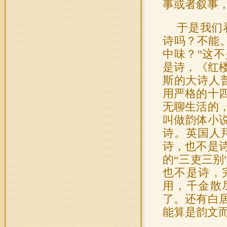
事或者叙事，
于是我们
诗吗？不能
中味？”这
是诗，《红
斯的大诗人
用严格的十
无聊生活的
叫做韵体小
诗。英国人
诗，也不是
的“三吏三
也不是诗，
用，千金散
了。还有白
能算是韵文