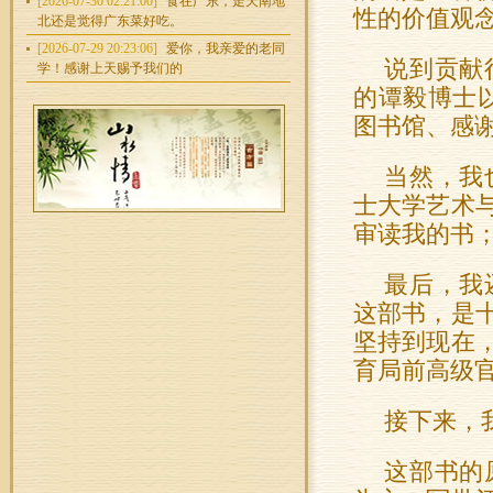
[2026-07-30 02:21:00]
食在广东，走天南地
性的价值观
北还是觉得广东菜好吃。
[2026-07-29 20:23:06]
爱你，我亲爱的老同
说到贡献
学！感谢上天赐予我们的
的谭毅博士以
图书馆、感
当然，我
士大学艺术
审读我的书
最后，我
这部书，是
坚持到现在
育局前高级
接下来，
这部书的