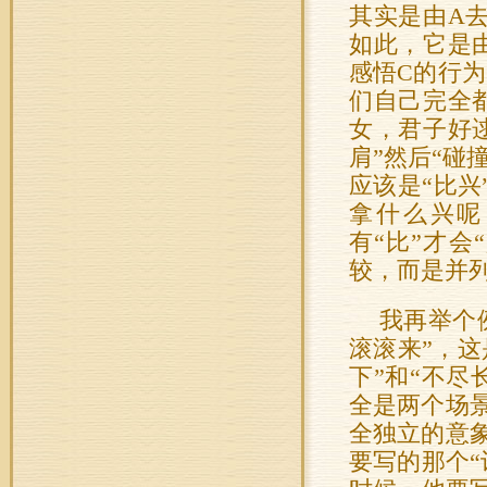
其实是由A
如此，它是
感悟C的行为
们自己完全
女，君子好
肩”然后“碰
应该是“比兴
拿什么兴呢
有“比”才会
较，而是并
我再举个
滚滚来”，这
下”和“不
全是两个场
全独立的意
要写的那个