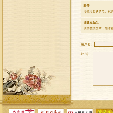
毅雯
可敬可爱的萧老。祝萧
徐建立先生
读萧教授文章，如沐
用户名：
评 论：