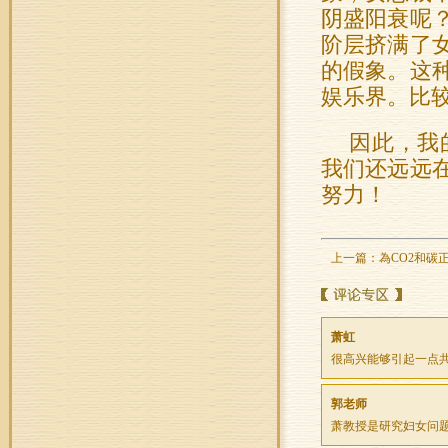
阴盛阳衰呢
阶层挤满了
的假象。这
娱乐界。比
因此，我
我们还远远
努力！
上一篇：
為CO2和碳
萧虹
很高兴能够引起一点共
郭老师
萧教授是研究妇女问