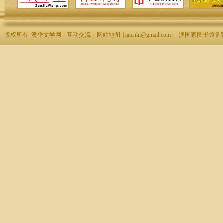
版权所有 澳华文学网
互动交流
|
网站地图
| aucnln@gmail.com |
澳国家图书馆备