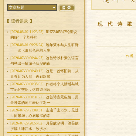
[2026-08-02 11:23:23]
RHZZ4653评论里说
的好“一个坚持的
[2026-08-01 09:26:24]
晚年繁华与人生旷野
——读《形形色色的人生
作者：程
[2026-07-30 00:44:25]
这首诗以朴素的语言
勾勒出一幅游子归乡的夜
[2026-07-30 00:40:12]
这是一首怀旧诗，从
青春到为人母，再到欢聚
[2026-07-30 00:35:02]
作者将个人情感与城
市记忆交织，这首诗词读
[2026-07-30 00:31:22]
这首诗应景应情，用
最朴素的词汇表达了对一
[2026-07-29 21:09:51]
走遍千山万水，见过
世间繁华，心底最深的牵
[2026-07-29 20:55:02]
月是故乡明，酒是故
乡醇！珠江水、故乡水、