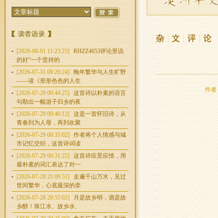
[2026-08-01 11:23:23]
RHZZ4653评论里说
的好“一个坚持的
[2026-07-31 09:26:24]
晚年繁华与人生旷野
——读《形形色色的人生
作者：
[2026-07-29 00:44:25]
这首诗以朴素的语言
勾勒出一幅游子归乡的夜
[2026-07-29 00:40:12]
这是一首怀旧诗，从
青春到为人母，再到欢聚
[2026-07-29 00:35:02]
作者将个人情感与城
市记忆交织，这首诗词读
[2026-07-29 00:31:22]
这首诗应景应情，用
最朴素的词汇表达了对一
[2026-07-28 21:09:51]
走遍千山万水，见过
世间繁华，心底最深的牵
[2026-07-28 20:55:02]
月是故乡明，酒是故
乡醇！珠江水、故乡水、