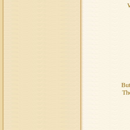
W
But
Th