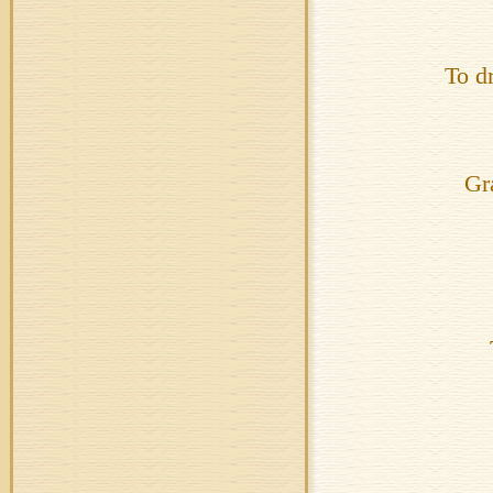
To d
Gr