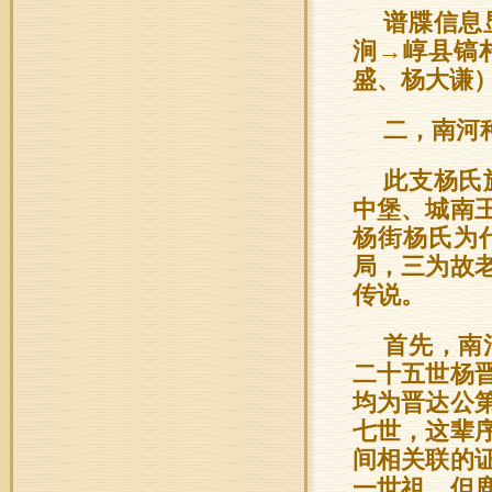
谱牒信息
涧→崞县镐
盛、杨大谦
二，南河
此支杨氏
中堡、城南
杨街杨氏为
局，三为故
传说。
首先，南
二十五世杨
均为晋达公
七世，这辈
间相关联的
一世祖，但