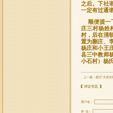
之后。下社
一定有过通
顺便提一
庄三村杨姓
村，后在清
置为蒯庄、
杨庄和小王
县三中教师
小石村）杨
上一篇：
探讨“大洪水
用户名：
评 论：