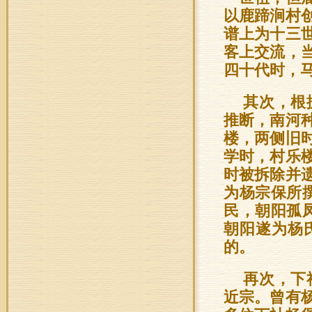
以鹿蹄涧村
谱上为十三
客上交流，
四十代时，
其次，根
推断，南河
楼，两侧旧
学时，村乐楼
时被拆除并
为杨宗保所
民，朝阳孤
朝阳遂为杨
的。
再次，下
近宗。曾有