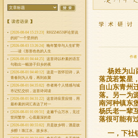
[2026-08-04 15:23:23]
RHZZ4653评论里说
的好“一个坚持的
[2026-08-03 13:26:24]
晚年繁华与人生旷野
——读《形形色色的人生
作者：
[2026-08-01 04:44:25]
这首诗以朴素的语言
勾勒出一幅游子归乡的夜
杨姓为山
[2026-08-01 04:40:12]
这是一首怀旧诗，从
青春到为人母，再到欢聚
落茂若繁星
[2026-08-01 04:35:02]
作者将个人情感与城
自山东青州
市记忆交织，这首诗词读
落。另一为
[2026-08-01 04:31:22]
这首诗应景应情，用
南河种镇东
最朴素的词汇表达了对一
杨氏老一辈
[2026-08-01 01:09:51]
走遍千山万水，见过
世间繁华，心底最深的牵
落很可能有
[2026-08-01 00:55:02]
月是故乡明，酒是故
乡醇！珠江水、故乡水、
一，下社