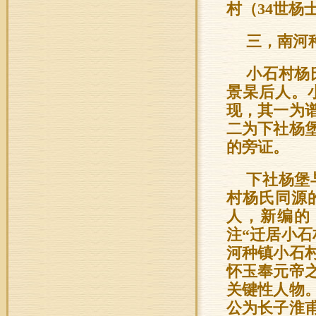
村（34世杨
三，南河
小石村杨
景杲后人。
现，其一为
二为下社杨
的旁证。
下社杨堡
村杨氏同源
人，新编的
注“迁居小
河种镇小石
怀玉奉元帝
关键性人物
公为长子淮