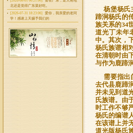
[2026-08-01 00:21:00]
食在广东，走天南地
北还是觉得广东菜好吃。
杨堡杨氏
[2026-07-31 18:23:06]
爱你，我亲爱的老同
蹄涧杨氏的
学！感谢上天赐予我们的
族关系的3
道光丁未年
中。其次，
杨氏族谱相
在清朝时由
与作为鹿蹄
需要指出
去代县鹿蹄
并未见到道
氏族谱。由
时工作不够
杨氏的编谱
在该谱上并
道光版杨氏