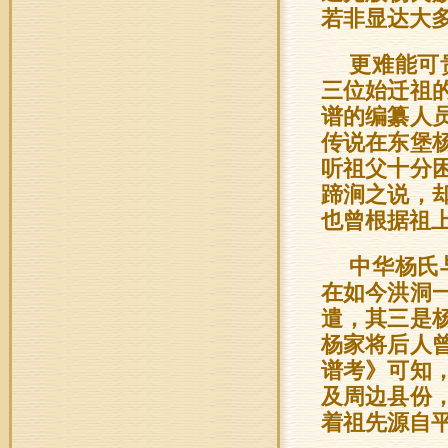
若非显达大
更难能可
三位始迁祖
谱的编纂人
传说在东堡
听祖父十分
蹄涧之说，
也曾根据祖
中华杨氏
在如今洪洞
遣，其三是
杨家将后人
谱考》可知
及周边县份
着祖先源自