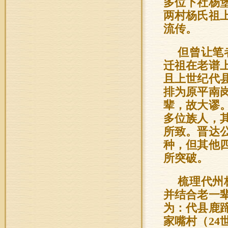
多位下社杨
两村杨氏祖
流传。
但曾让笔
迁祖在老谱
且上世纪代
排为原平南
辈，故大谬
多位族人，
所致。晋达
种，但其他
所突破。
梳理代州
并结合老一
为：代县鹿
家嘴村（24