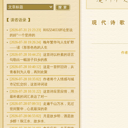
[2026-07-31 21:23:23]
RHZZ4653评论里说
的好“一个坚持的
[2026-07-30 19:26:24]
晚年繁华与人生旷野
——读《形形色色的人生
作者：
[2026-07-28 10:44:25]
这首诗以朴素的语言
勾勒出一幅游子归乡的夜
[2026-07-28 10:40:12]
这是一首怀旧诗，从
青春到为人母，再到欢聚
[2026-07-28 10:35:02]
作者将个人情感与城
市记忆交织，这首诗词读
[2026-07-28 10:31:22]
这首诗应景应情，用
最朴素的词汇表达了对一
[2026-07-28 07:09:51]
走遍千山万水，见过
世间繁华，心底最深的牵
[2026-07-28 06:55:02]
月是故乡明，酒是故
乡醇！珠江水、故乡水、