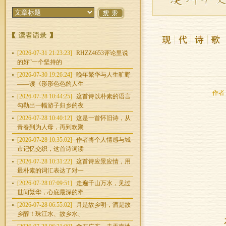
[2026-07-31 21:23:23]
RHZZ4653评论里说
的好“一个坚持的
[2026-07-30 19:26:24]
晚年繁华与人生旷野
——读《形形色色的人生
作者：
[2026-07-28 10:44:25]
这首诗以朴素的语言
勾勒出一幅游子归乡的夜
[2026-07-28 10:40:12]
这是一首怀旧诗，从
青春到为人母，再到欢聚
[2026-07-28 10:35:02]
作者将个人情感与城
市记忆交织，这首诗词读
[2026-07-28 10:31:22]
这首诗应景应情，用
最朴素的词汇表达了对一
[2026-07-28 07:09:51]
走遍千山万水，见过
世间繁华，心底最深的牵
[2026-07-28 06:55:02]
月是故乡明，酒是故
乡醇！珠江水、故乡水、