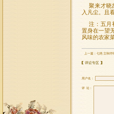
聚来才晓
入凡尘。且
注：五月
置身在一望
风味的农家
上一篇：
七绝 立秋纾
用户名：
评 论：