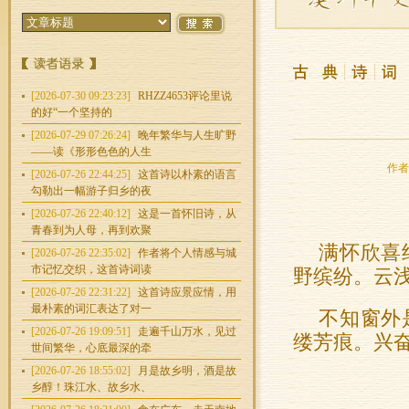
[2026-07-30 09:23:23]
RHZZ4653评论里说
的好“一个坚持的
[2026-07-29 07:26:24]
晚年繁华与人生旷野
——读《形形色色的人生
作者：
[2026-07-26 22:44:25]
这首诗以朴素的语言
勾勒出一幅游子归乡的夜
[2026-07-26 22:40:12]
这是一首怀旧诗，从
青春到为人母，再到欢聚
满怀欣喜
[2026-07-26 22:35:02]
作者将个人情感与城
市记忆交织，这首诗词读
野缤纷。云
[2026-07-26 22:31:22]
这首诗应景应情，用
最朴素的词汇表达了对一
不知窗外
[2026-07-26 19:09:51]
走遍千山万水，见过
缕芳痕。兴
世间繁华，心底最深的牵
[2026-07-26 18:55:02]
月是故乡明，酒是故
乡醇！珠江水、故乡水、