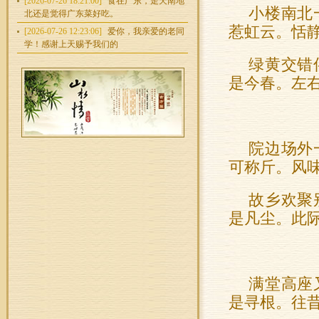
[2026-07-26 18:21:00]
食在广东，走天南地
小楼南北
北还是觉得广东菜好吃。
惹虹云。恬
[2026-07-26 12:23:06]
爱你，我亲爱的老同
学！感谢上天赐予我们的
绿黄交错
是今春。左
院边场外
可称斤。风
故乡欢聚
是凡尘。此
满堂高座
是寻根。往