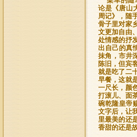
梁军的随
论是《唐山
周记》，随
骨子里对家
文更加自由
处情感的抒
出自己的真
抹角，市井
陈旧，但宾
就是吃了二
早餐，这就
一尺长，颜
打滚儿、面
碗乾隆皇帝
文字后，让
里最美的还
香甜的还是