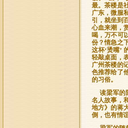
最。茶楼是
广东，微服
引，就坐到
心血来潮，
喝，万不可
份？情急之
这杯‘烫嘴’
轻敲桌面，
广州茶楼的
色推荐给了
的习俗。
读梁军的
名人故事，
地方》的蒋
倒，也有情