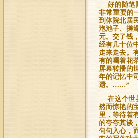
好的随笔
非常重要的
到体院北居
泡池子、搓
元。交了钱
经有几十位
走来走去。
有的喝着花
屏幕转播的
年的记忆中
遗。……”
在这个世
然而惊艳的
里，等待着
的夸夸其谈
句句入心，