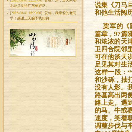
[2026-08-01 22:21:00]
食在广东，走天南地
说集《刀马
北还是觉得广东菜好吃。
和他生活阅
[2026-08-01 16:23:06]
爱你，我亲爱的老同
学！感谢上天赐予我们的
梁军的《
篇章，97
和浓浓的天
卫四合院邻
可在他谈天
足见其对生
这样一段：
和沙砾，抽
没有人影。
路基高出两
路上走。遇
的马、牛或
速度，笑着
调整步伐与