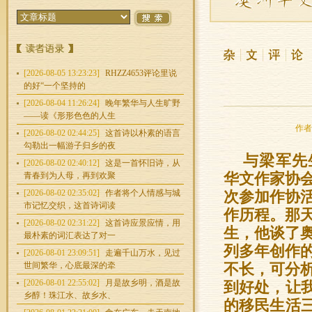
[2026-08-05 13:23:23]
RHZZ4653评论里说
的好“一个坚持的
[2026-08-04 11:26:24]
晚年繁华与人生旷野
——读《形形色色的人生
作者：
[2026-08-02 02:44:25]
这首诗以朴素的语言
勾勒出一幅游子归乡的夜
与梁军先
[2026-08-02 02:40:12]
这是一首怀旧诗，从
青春到为人母，再到欢聚
华文作家协
[2026-08-02 02:35:02]
作者将个人情感与城
次参加作协
市记忆交织，这首诗词读
作历程。那
[2026-08-02 02:31:22]
这首诗应景应情，用
生，他谈了
最朴素的词汇表达了对一
列多年创作
[2026-08-01 23:09:51]
走遍千山万水，见过
世间繁华，心底最深的牵
不长，可分
[2026-08-01 22:55:02]
月是故乡明，酒是故
到好处，让
乡醇！珠江水、故乡水、
的移民生活