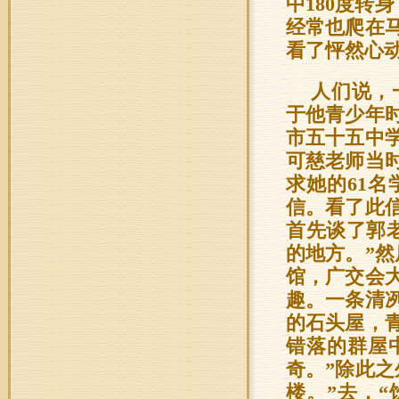
中180度转
经常也爬在
看了怦然心
人们说，
于他青少年时
市五十五中学
可慈老师当
求她的61
信。看了此
首先谈了郭
的地方。”
馆，广交会
趣。一条清
的石头屋，
错落的群屋
奇。”除此
楼。”去，