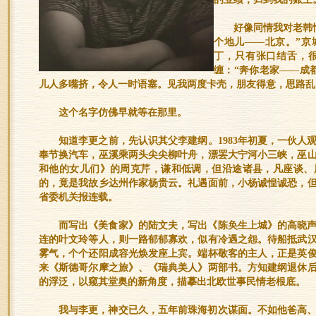
好像同情我对老韩
个地儿——北京。”京
丁，只有张口结舌，很
缠：“奔你老家——成
儿人多嘴挤，令人一时语塞。见我两度卡壳，朋友得意，思路乱窜
这个名字仿佛早就等在那里。
知道李更之前，先认识其父李建纲。1983年初夏，一伙人
奉节换汽车，巫溪乘两头尖尖柳叶舟，漂罢大宁河小三峡，巫
和他的女儿们》的周克芹，谦和低调，但沿途诸县，凡座谈、
的，竟是我故乡达州作家杨贵云。礼遇面前，小杨诚惶诚恐，
省委机关报连载。
而写出《美食家》的陆文夫，写出《陈奂生上城》的高晓
连的叶文玲等人，则一路郁郁寡欢，似有冷遇之怨。待船抵武
雾气，个个还阳成容光焕发座上宾。端杯敬客的主人，正是英
来《斯德哥尔摩之旅》、《瑞典美人》两部书。方知建纲退休
的浮泛，以窥其堂奥的新角度，描摹出北欧世事民情老根底。
我与李更，神交已久，五年前珠海初次谋面。不如他爸高