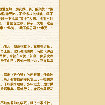
恨爱交加，朋友做出躲开的架势：“换
城浩瀚无比，不经条块的细化，猛不
难一下说出“某个”人来。朋友不纠
都。”蓉城老过客，乡亲一大堆，这会
：“珠海。”我不假思索：“李更。”
观山看水，我忝列其中，重庆登游轮，
山再上船。此行蜀地境内，写出《许茂
用餐，皆被主家拥上首座。位居次席
但身不由己，因他一部小说，正在堂堂
声，写出《丹心谱》的苏叔阳，佳作连
汉，湖北省作协的接风宴上，一扫川东
俊、干练的李建纲。多年过去，远方飘
后旅居瑞典，运笔行文，撇尽走马观花
、不如他爸帅的李更，服务一家报社，