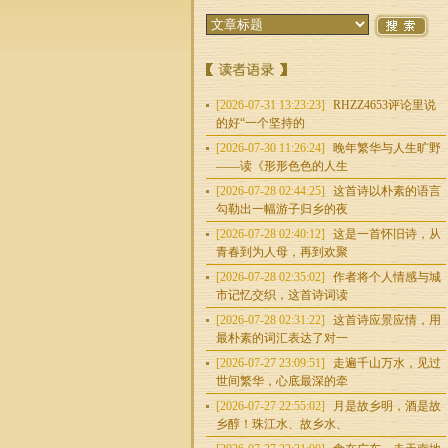
[2026-07-31 13:23:23]
RHZZ4653评论里说
的好“一个坚持的
[2026-07-30 11:26:24]
晚年繁华与人生旷野
——读《形形色色的人生
[2026-07-28 02:44:25]
这首诗以朴素的语言
勾勒出一幅游子归乡的夜
[2026-07-28 02:40:12]
这是一首怀旧诗，从
青春到为人母，再到欢聚
[2026-07-28 02:35:02]
作者将个人情感与城
市记忆交织，这首诗词读
[2026-07-28 02:31:22]
这首诗应景应情，用
最朴素的词汇表达了对一
[2026-07-27 23:09:51]
走遍千山万水，见过
世间繁华，心底最深的牵
[2026-07-27 22:55:02]
月是故乡明，酒是故
乡醇！珠江水、故乡水、