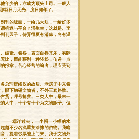
比他年少的，亦成为顶头上司。一般人
那就日月无光、度日如年了。
我副刊的版面，一给几大块，一给好多
何谓机遇与平台？活生生，这就是。李
块副刊园子，侍弄得夏有清凉，冬有温
家、编辑、看客，表面自得其乐，实际
重无比，而能藉别一种轻松，传递一点
刊的报章，苦心经营的编者，理应受到
国务总理唐绍仪的故居。老房子中东看
士，眼下触碰文物者，不外三套路数。
手古货，呼号抢救。三类人中，最末一
嫌的人中，十个有十个为文物贩子。但
。一一端详过去，一小幅一小幅的水
，超越不少名流重复涂抹的俗物。我暗
知音，提着钞票缠上门来。我于文物外