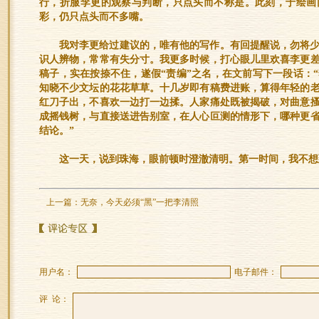
行，折服李更的观察与判断，只点头而不称是。此刻，于绘画
彩，仍只点头而不多嘴。
我对李更给过建议的，唯有他的写作。有回提醒说，勿将
识人辨物，常常有失分寸。我更多时候，打心眼儿里欢喜李更
稿子，实在按捺不住，遂假“责编”之名，在文前写下一段话：
知晓不少文坛的花花草草。十几岁即有稿费进账，算得年轻的
红刀子出，不喜欢一边打一边揉。人家痛处既被揭破，对曲意
成摇钱树，与直接送进告别室，在人心叵测的情形下，哪种更
结论。”
这一天，说到珠海，眼前顿时澄澈清明。第一时间，我不想
上一篇：
无奈，今天必须“黑”一把李清照
用户名：
电子邮件：
评 论：