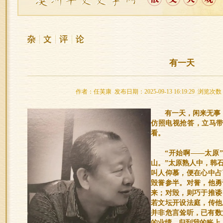
有一天
作者：任芙康 发布日期：2025-09-13 16:19:29 浏览次数
有一天，闲来无事
仿照电视抢答，立马带
看。
“开始啊——太原
山。”太原熟人中，韩
叫人仰慕，便在心中占
毁誉参半。对誉，他勇
来；对毁，则巧于推诿
若文坛开设法庭，传他
并非危言耸听，已有数
的业绩，归到我的账上