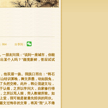
：864
分享到：
，一朋友问我：“说到一座城市，你能
出某个人吗？”颇觉新鲜，答应试试
”，他双眉一扬。我脱口而出：“韩石
石山结识算晚，舞文弄墨，动如脱兔，
了头把交椅。此外，韩公混迹文坛，
于认领，之所以学问大，自家修行得
，之所以骂人狠，旁人教唆所致。如
上堂，我可能是被最先招供的同伙。
篇文过饰非的文章，将其“毁”人不倦
。