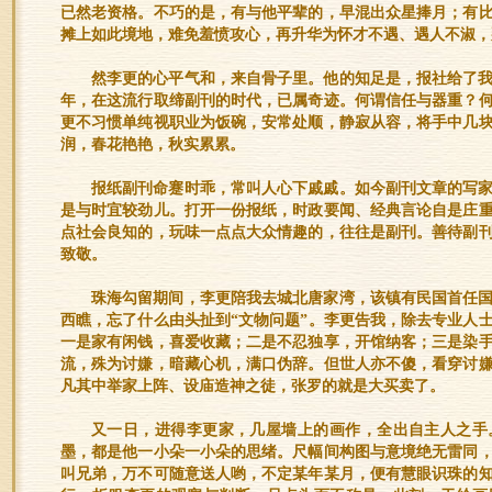
已然老资格。不巧的是，有与他平辈的，早混出众星捧月；有
摊上如此境地，难免羞愤攻心，再升华为怀才不遇、遇人不淑，
然李更的心平气和，来自骨子里。他的知足是，报社给了
年，在这流行取缔副刊的时代，已属奇迹。何谓信任与器重？
更不习惯单纯视职业为饭碗，安常处顺，静寂从容，将手中几
润，春花艳艳，秋实累累。
报纸副刊命蹇时乖，常叫人心下戚戚。如今副刊文章的写
是与时宜较劲儿。打开一份报纸，时政要闻、经典言论自是庄
点社会良知的，玩味一点点大众情趣的，往往是副刊。善待副
致敬。
珠海勾留期间，李更陪我去城北唐家湾，该镇有民国首任
西瞧，忘了什么由头扯到“文物问题”。李更告我，除去专业人
一是家有闲钱，喜爱收藏；二是不忍独享，开馆纳客；三是染
流，殊为讨嫌，暗藏心机，满口伪辞。但世人亦不傻，看穿讨
凡其中举家上阵、设庙造神之徒，张罗的就是大买卖了。
又一日，进得李更家，几屋墙上的画作，全出自主人之手
墨，都是他一小朵一小朵的思绪。尺幅间构图与意境绝无雷同
叫兄弟，万不可随意送人哟，不定某年某月，便有慧眼识珠的