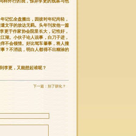
同样外行的我，惊异李更的线条与色
少年记忆全盘搬出，因彼时年纪尚轻，
差遣文字的放达无羁。头年刊发他一篇
“李更于作家协会院里长大，记性好，
老江湖。小伙子论人说事，白刀子进，
搔痒不会领情。好比驾车肇事，将人撞
省事？不消说，明白人都得不出糊涂的
到李更，又能想起谁呢？
下一篇：
别了驯化？