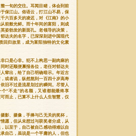
整整一旬的交往。耳闻目睹，体会到前
异于保江山。俗语云，打江山不易，保
三千六百多天的凌迟，对《江南》的小
如从前般光鲜。而十年间的富阳，则成
是英姿勃发的新面孔。老领导的决策，
，郁达夫的名字，已深深刻进中国现代
质回归故里，成为富阳独特的文化素
绝非口是心非。犯不上构思一副肉麻的
。同时还顺便禀报各位，老任对郁达夫
新人辈出，给了自己明确暗示。年近古
留，或者说，纵然熬到一百四十岁高寿
，依旧不过是流星划过的瞬间。尽管人
个“不走”的名额，又谁都能最终享
适可而止，已算不上什么人生智慧，仅
合摄影、摄像，手捧与己无关的奖杯，
甘情愿，但从未想过与获奖者分成，从
账，以至于，自己被自己感动得难以自
坦承自己，虽说是一个平庸的人，但也