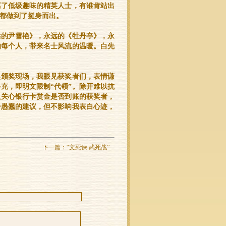
离了低级趣味的精英人士，有谁肯站出
都做到了挺身而出。
远的尹雪艳》，永远的《牡丹亭》，永
的每个人，带来名士风流的温暖。白先
奖颁奖现场，我眼见获奖者们，表情谦
充，即明文限制“代领”。除开难以抗
只关心银行卡赏金是否到账的获奖者，
一愚蠢的建议，但不影响我表白心迹，
下一篇：
“文死谏 武死战”