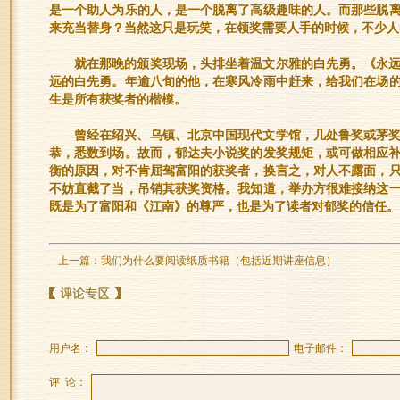
是一个助人为乐的人，是一个脱离了高级趣味的人。而那些脱
来充当替身？当然这只是玩笑，在领奖需要人手的时候，不少人
就在那晚的颁奖现场，头排坐着温文尔雅的白先勇。《永
远的白先勇。年逾八旬的他，在寒风冷雨中赶来，给我们在场
生是所有获奖者的楷模。
曾经在绍兴、乌镇、北京中国现代文学馆，几处鲁奖或茅
恭，悉数到场。故而，郁达夫小说奖的发奖规矩，或可做相应补
衡的原因，对不肯屈驾富阳的获奖者，换言之，对人不露面，
不妨直截了当，吊销其获奖资格。我知道，举办方很难接纳这
既是为了富阳和《江南》的尊严，也是为了读者对郁奖的信任。
上一篇：
我们为什么要阅读纸质书籍（包括近期讲座信息）
用户名：
电子邮件：
评 论：