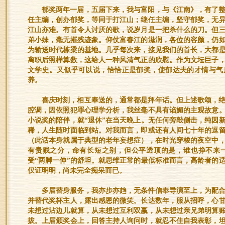
郁奖两年一届，五届下来，我与富阳，与《江南》，有了
任主编，创办郁奖，等同于打江山；继任主编，坚守郁奖，无
江山亦难。有首令人讨厌的歌，说岁月是一把杀什么的刀。但
弟小妹，毫无摧残迹象。仰仗富春江的滋润，各位的容颜，仍
为输送时代栋梁的基地。几乎每次来，接见我们的首长，大都
离职后照样算数，这给人一种风清气正的欣慰。作为文坛巨子
文学史。又似乎可以说，恰恰正是郁奖，使郁达夫的才情与气
养。
喜庆时刻，相互奉送的，通常都是拜年话。但上述歌颂，
腔调，因依照犯罪心理学分析，我丝毫不具有谄媚的主观故意
小说奖的陪伴，就“退休”在当天晚上。无任何旁敲侧击，纯因
稀，人生随时面临到站。对我而言，即或还有人间七十年的逗
（此话本身就属于典型的老年妄想症），在时光穿梭的夜空中
有贵贱之分，命有长短之别，但公平透顶的是，谁也挣不来一
受“两脚一伸”的舒坦。就思维正常的最低标准而言，高龄者的
仅证明明，尚未完全痴呆而已。
多届替身服务，我亦步亦趋，无条件信奉导演至上，为配
并替代奖杯主人，露出感恩的微笑。长达数年，服从招呼，心
未想过沾边儿就算，从未想过互利双赢，从未想过亲兄弟明算
拔。上届颁奖会上，回答主持人询问时，就忍不住自我表彰，