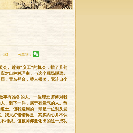
：933
分享到：
奖会。趁做“义工”的机会，插了几句
，应对出种种理由，与这个现场脱离。
多届，冒名登台，替人领奖，竟连自个
做事有准备的人。一位理发师傅对我
的人，剩下一件，属于有运气的人。熬
的道士。但我遇到的，却是一位剃头发
悠。我只好诺诺称是，其实内心并不认
互不相识。但被师傅量化出的这一成功