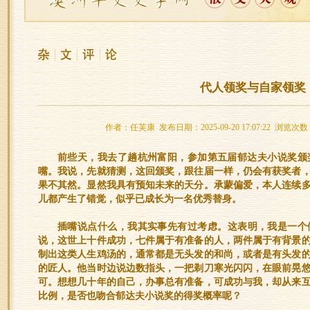
代人领奖与自家领奖
作者：任芙康 发布日期：2025-09-20 17:07:22 浏览次数
前些天，我去了趟杭州富阳，参加第五届郁达夫小说奖颁
嘴。我说，先就猜测，这回颁奖，跟往届一样，仍会有获奖者
果不其然。显然我具有预知未来的天分。承蒙偏爱，本人连续
儿都产生了错觉，似乎已成长为一名优秀替身。
插嘴说点什么，我其实事先有过考虑。这表明，我是一个
说，这世上十件成功，七件属于有准备的人，两件属于有背景
制出这类人生鸡汤的，通常都是无头发的和尚，或者是有头发
的匠人。他当时边说边数指头，一把剃刀寒光闪闪，在眼前晃
可。想想几十年的自己，办事总有准备，可成功与我，却从来
比例，是否也吻合郁达夫小说奖的得奖概率呢？