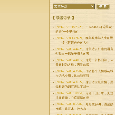
[2026-07-31 15:23:23]
RHZZ4653评论里说
的好“一个坚持的
[2026-07-30 13:26:24]
晚年繁华与人生旷野
——读《形形色色的人生
[2026-07-28 04:44:25]
这首诗以朴素的语言
勾勒出一幅游子归乡的夜
[2026-07-28 04:40:12]
这是一首怀旧诗，从
青春到为人母，再到欢聚
[2026-07-28 04:35:02]
作者将个人情感与城
市记忆交织，这首诗词读
[2026-07-28 04:31:22]
这首诗应景应情，用
最朴素的词汇表达了对一
[2026-07-28 01:09:51]
走遍千山万水，见过
世间繁华，心底最深的牵
[2026-07-28 00:55:02]
月是故乡明，酒是故
乡醇！珠江水、故乡水、