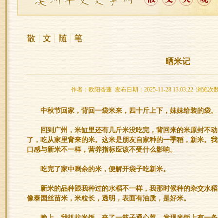
晒米记
作者：欧阳杏蓬 发布日期：2025-11-28 13:03:22 浏览次
中秋节回家，背回一袋米来，四十斤上下，妹妹给装的袋。
回到广州，米缸里还有几斤米没吃完，背回来的米原封不动
了，吃从家里背来的米。这米是朋友自家种的一季稻，新米。我
口感与新米不一样，营养指标应该不受什么影响。
吃完了家中剩余的米，便解开袋子吃新米。
新米的品种跟我种过的水稻不一样，我那时候种的杂交水稻
像泰国丝苗米，米粒长，透明，表面有油质，是好米。
晚上，我扒拉米饭，夹了一筷子通心菜，发现米饭上有一条