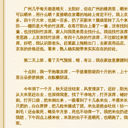
广州几乎每天都是晴天，太阳好，但在广州的楼房里，晒米
可以晒米，用什么晒？直接晒在发霉的地砖上肯定不行。我上京
多。四十斤大米，也就一百多。扔了买新米？脑袋里转了几个来
田——棚田是大号的竹凉席。在客厅阳台上看了一遍，没有找到
遍，也没找到竹凉席。家人问我晃来晃去找什么。我说找竹凉席
变思路，上京东找竹凉席，有四十几块的竹凉席，不过邮过来要
席。好吧，我认识那老头。赶紧趿上拖鞋出门，去家居用品店。
京东的价格还低。看来，熟人确实能带来实实在在的好处。
第二天上班，看了天气预报，晴，有云，我在家故意磨蹭到
十点到，我一手抱着凉席，一手提着那袋四十斤的米，上十
里云朵挤挤挨挨，在酝酿阴谋。
今年润了一个月，秋天还没结束，风变清凉了。还好，阳光
从大米里赶出去，也深得我意。找了干净地方，打开凉席，铺好
刺。打开口袋，把米倒出来，一眼看到了十几条米虫，半厘米长
只肥的，白白胖胖，把几粒米缠成了团。米虫居然会吐丝！拈一
刺毛！还会装死，蜷呈半月形，死也不动弹一下。我把米虫扔进
我想，下午四点上楼来收，米里的虫子不是晒死，也晒跑了。我
班。