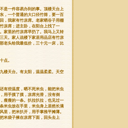
不是一件容易办到的事。顶楼天台上
东，一个普通的大口径竹筛，要一百
回，我家有竹凉席。老家晒谷子用棚
竹凉席；进主卧，在阳台上找了一
。家里的竹凉席早扔了。我马上又转
三天。家人说楼下家居用品店有竹凉
那老头给我最低价，三十元一床，比
十点。
九楼天台。有太阳，温温柔柔。天空
还有些温度，晒不死米虫，能把米虫
，用手摸了摸，凉席光滑，没有倒
，瘦瘦的一条。扒拉扒拉，也见过一
条米虫放在手里，米虫身上居然长满
风里，把米扒开，用手掌推平摊薄。
把米袋子掖在凉席下面，回头去上