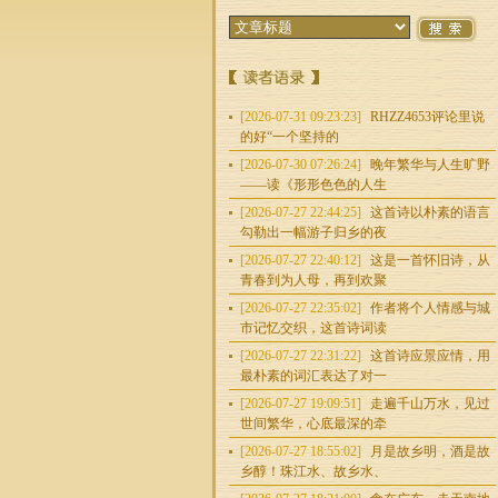
[2026-07-31 09:23:23]
RHZZ4653评论里说
的好“一个坚持的
[2026-07-30 07:26:24]
晚年繁华与人生旷野
——读《形形色色的人生
[2026-07-27 22:44:25]
这首诗以朴素的语言
勾勒出一幅游子归乡的夜
[2026-07-27 22:40:12]
这是一首怀旧诗，从
青春到为人母，再到欢聚
[2026-07-27 22:35:02]
作者将个人情感与城
市记忆交织，这首诗词读
[2026-07-27 22:31:22]
这首诗应景应情，用
最朴素的词汇表达了对一
[2026-07-27 19:09:51]
走遍千山万水，见过
世间繁华，心底最深的牵
[2026-07-27 18:55:02]
月是故乡明，酒是故
乡醇！珠江水、故乡水、