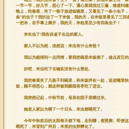
一节一节，好几节，恶心了一下。通心菜我洗过三遍，难道纠缠
晚上，吃春菜，夹了一筷子放进饭碗里，又看见了一条小虫子，
条”的虫子？我扒拉了一下米饭，我的天，在米饭里看见了三四
一把米，在手掌上摊开，我的天，米粒里至少有四条虫子！
米长虫了!我告诉桌子右边的家人。
家人不以为然，淡然说：米虫有什么奇怪？
我以为能得到一点同情，要我把碗里米饭倒了，做点其它的
好吧，米虫吃下去确实没有什么害处。
我把春菜夹了几筷子到碗里，和米饭拌在一起，送进嘴里快
饭，顾不得恶心，就这样被我囫囵吞枣吃了进去。
我突然记起，中秋节前，母亲在院子里晒过米。
她老人家以为晒了一个日头，米虫都晒死了。
今年中秋前后的太阳每天都下地，走到哪，都烫脚。即便这
晒死了，米背到广州后，米里的虫卵孵化了。