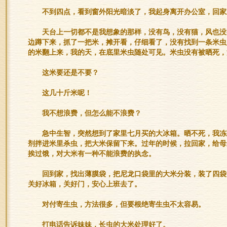
不到四点，看到窗外阳光暗淡了，我起身离开办公室，回家
天台上一切都不是我想象的那样，没有鸟，没有猫，风也没
边蹲下来，抓了一把米，摊开看，仔细看了，没有找到一条米虫
的米翻上来，我的天，在底里米虫随处可见。米虫没有被晒死，
这米要还是不要？
这几十斤米呢！
我不想浪费，但怎么能不浪费？
急中生智，突然想到了家里七月买的大冰箱。晒不死，我冻
剂拌进米里杀虫，把大米保留下来。过年的时候，拉回家，给母
挨过饿，对大米有一种不能浪费的执念。
回到家，找出薄膜袋，把尼龙口袋里的大米分装，装了四袋
关好冰箱，关好门，安心上班去了。
对付寄生虫，方法很多，但要根绝寄生虫不太容易。
打电话告诉妹妹，长虫的大米处理好了。