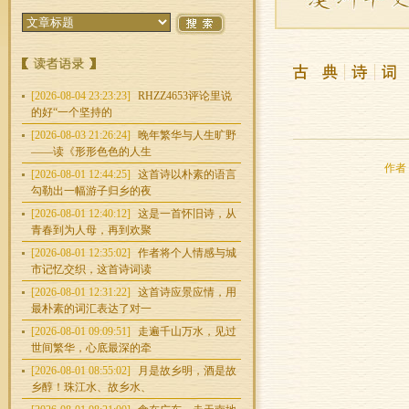
[2026-08-04 23:23:23]
RHZZ4653评论里说
的好“一个坚持的
[2026-08-03 21:26:24]
晚年繁华与人生旷野
——读《形形色色的人生
作者：
[2026-08-01 12:44:25]
这首诗以朴素的语言
勾勒出一幅游子归乡的夜
[2026-08-01 12:40:12]
这是一首怀旧诗，从
青春到为人母，再到欢聚
[2026-08-01 12:35:02]
作者将个人情感与城
市记忆交织，这首诗词读
[2026-08-01 12:31:22]
这首诗应景应情，用
最朴素的词汇表达了对一
[2026-08-01 09:09:51]
走遍千山万水，见过
世间繁华，心底最深的牵
[2026-08-01 08:55:02]
月是故乡明，酒是故
乡醇！珠江水、故乡水、