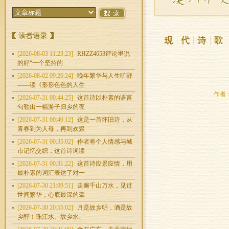
[2026-08-03 11:23:23]
RHZZ4653评论里说
的好“一个坚持的
[2026-08-02 09:26:24]
晚年繁华与人生旷野
——读《形形色色的人生
作者：
[2026-07-31 00:44:25]
这首诗以朴素的语言
勾勒出一幅游子归乡的夜
[2026-07-31 00:40:12]
这是一首怀旧诗，从
青春到为人母，再到欢聚
[2026-07-31 00:35:02]
作者将个人情感与城
市记忆交织，这首诗词读
[2026-07-31 00:31:22]
这首诗应景应情，用
最朴素的词汇表达了对一
[2026-07-30 21:09:51]
走遍千山万水，见过
世间繁华，心底最深的牵
[2026-07-30 20:55:02]
月是故乡明，酒是故
乡醇！珠江水、故乡水、