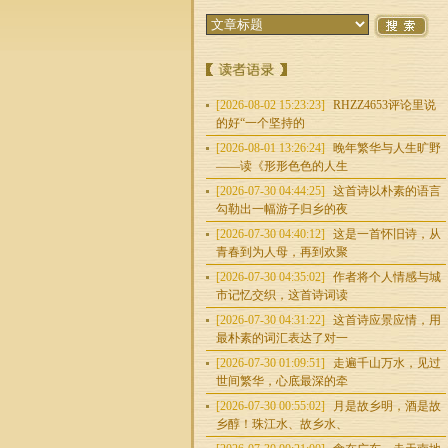
[2026-08-02 15:23:23]
RHZZ4653评论里说
的好“一个坚持的
[2026-08-01 13:26:24]
晚年繁华与人生旷野
——读《形形色色的人生
[2026-07-30 04:44:25]
这首诗以朴素的语言
勾勒出一幅游子归乡的夜
[2026-07-30 04:40:12]
这是一首怀旧诗，从
青春到为人母，再到欢聚
[2026-07-30 04:35:02]
作者将个人情感与城
市记忆交织，这首诗词读
[2026-07-30 04:31:22]
这首诗应景应情，用
最朴素的词汇表达了对一
[2026-07-30 01:09:51]
走遍千山万水，见过
世间繁华，心底最深的牵
[2026-07-30 00:55:02]
月是故乡明，酒是故
乡醇！珠江水、故乡水、