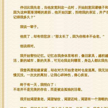
伴侣比我先老，当他发觉到这一点时，开始刻意回避镜子
因为这种逐渐清晰的差距，他开始沉默，拒绝我的亲近，并产
记得我多久？”
我说一辈子。
他笑了，却有些悲凉：“那太长了，因为你根本不会老。”
他说得对。
我开始害怕记忆。记忆在我身体里堆积，像旧家具，越积
活，新的城市，新的关系，可无论我走到哪里，身边人都比我先
我曾再度组建家庭，却在对方开始变老时仓皇逃离。我无
慢沉没。一次次的离别，让我心碎神伤，痛心疾首。
终于有一天，我明白了：
不老并不是完美的存在，而是被迫孤独的活着。
我开始渴望衰老。渴望皱纹，渴望迟钝，渴望有一个清晰的