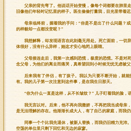
父亲的背先弯了。他说话开始变慢，像每个词都要在肺里
旧像他们年轻时记忆里的样子。医生偷偷打量我，目光里带着迟
母亲临终前，握着我的手问：“你是不是出了什么问题？
的样貌却一点都没变呢？”
我想解释，却发现语言在此刻毫无用处。死亡面前，一切
体很好，没有什么异样，她这才安心地闭上眼睛。
父母接连走后，我第一次感到恐慌，极度的恐慌。不是对
念父母，为他们的离去而痛哭，真希望回到小时候无忧无虑被父
后来我有了伴侣，有了孩子。我以为只要不断开始，就能
有。我的儿子第一次注意到这件事，是在我生日那天。
“你为什么一直是这样，从不长皱纹？” 儿子盯着我的脸，
我无言以对。后来，他不再向我撒娇，不再把我当成母亲
是无法理解的存在。他渐渐长成大人，有了自己的家庭，而我仍
同事一个个比我先退休，被新人替换，而我仍旧精力充沛
空荡的单位里只剩下回忆和无边的寂寥。