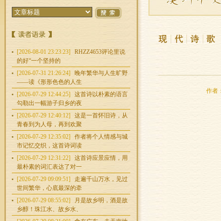
[2026-08-01 23:23:23]
RHZZ4653评论里说
的好“一个坚持的
[2026-07-31 21:26:24]
晚年繁华与人生旷野
——读《形形色色的人生
作者：
[2026-07-29 12:44:25]
这首诗以朴素的语言
勾勒出一幅游子归乡的夜
[2026-07-29 12:40:12]
这是一首怀旧诗，从
青春到为人母，再到欢聚
[2026-07-29 12:35:02]
作者将个人情感与城
市记忆交织，这首诗词读
[2026-07-29 12:31:22]
这首诗应景应情，用
最朴素的词汇表达了对一
[2026-07-29 09:09:51]
走遍千山万水，见过
世间繁华，心底最深的牵
[2026-07-29 08:55:02]
月是故乡明，酒是故
乡醇！珠江水、故乡水、