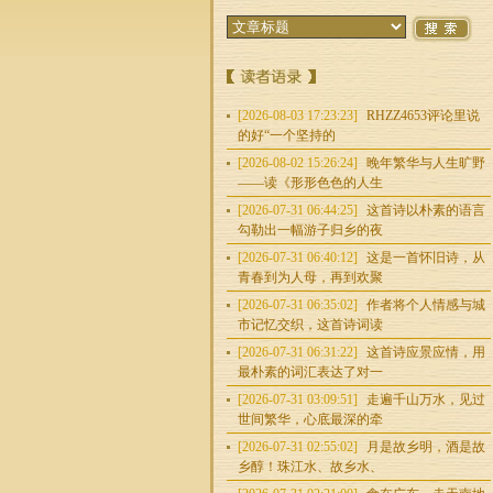
[2026-08-03 17:23:23]
RHZZ4653评论里说
的好“一个坚持的
[2026-08-02 15:26:24]
晚年繁华与人生旷野
——读《形形色色的人生
[2026-07-31 06:44:25]
这首诗以朴素的语言
勾勒出一幅游子归乡的夜
[2026-07-31 06:40:12]
这是一首怀旧诗，从
青春到为人母，再到欢聚
[2026-07-31 06:35:02]
作者将个人情感与城
市记忆交织，这首诗词读
[2026-07-31 06:31:22]
这首诗应景应情，用
最朴素的词汇表达了对一
[2026-07-31 03:09:51]
走遍千山万水，见过
世间繁华，心底最深的牵
[2026-07-31 02:55:02]
月是故乡明，酒是故
乡醇！珠江水、故乡水、