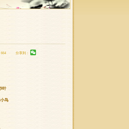
664
分享到：
沙叶
些小鸟
船