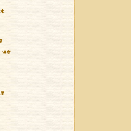
是水
籍
、深度
人
土里
音