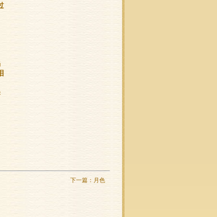
过
焰
泪
烁
下一篇：
月色