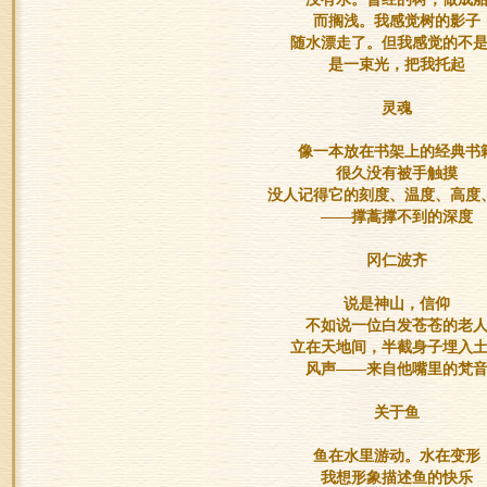
而搁浅。我感觉树的影子
随水漂走了。但我感觉的不
是一束光，把我托起
灵魂
像一本放在书架上的经典书
很久没有被手触摸
没人记得它的刻度、温度、高度
——撑蒿撑不到的深度
冈仁波齐
说是神山，信仰
不如说一位白发苍苍的老
立在天地间，半截身子埋入
风声——来自他嘴里的梵
关于鱼
鱼在水里游动。水在变形
我想形象描述鱼的快乐