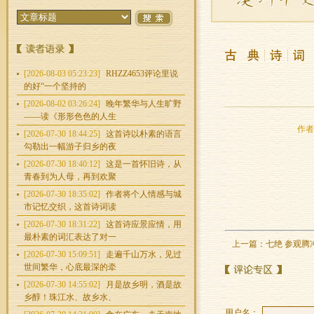
[2026-08-03 05:23:23]
RHZZ4653评论里说
的好“一个坚持的
[2026-08-02 03:26:24]
晚年繁华与人生旷野
——读《形形色色的人生
作者：
[2026-07-30 18:44:25]
这首诗以朴素的语言
勾勒出一幅游子归乡的夜
[2026-07-30 18:40:12]
这是一首怀旧诗，从
青春到为人母，再到欢聚
[2026-07-30 18:35:02]
作者将个人情感与城
市记忆交织，这首诗词读
[2026-07-30 18:31:22]
这首诗应景应情，用
最朴素的词汇表达了对一
上一篇：
七绝 参观
[2026-07-30 15:09:51]
走遍千山万水，见过
世间繁华，心底最深的牵
[2026-07-30 14:55:02]
月是故乡明，酒是故
乡醇！珠江水、故乡水、
用户名：