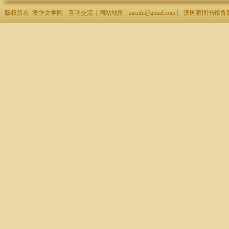
版权所有 澳华文学网
互动交流
|
网站地图
| aucnln@gmail.com |
澳国家图书馆备