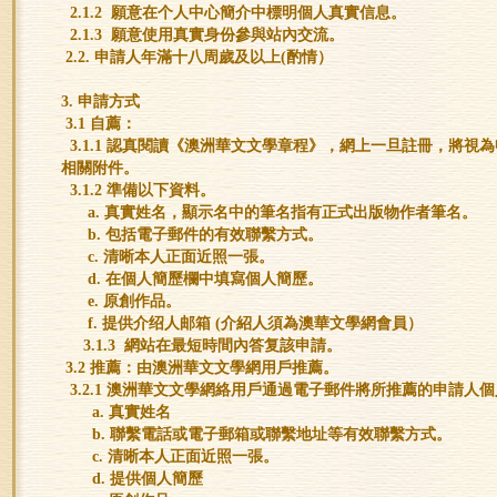
2.1.2 願意在个人中心簡介中標明個人真實信息。
2.1.3 願意使用真實身份參與站內交流。
2.2. 申請人年滿十八周歲及以上(酌情）
3. 申請方式
3.1 自薦：
3.1.1 認真閱讀《澳洲華文文學章程》，網上一旦註冊，將視
相關附件。
3.1.2 準備以下資料。
a. 真實姓名，顯示名中的筆名指有正式出版物作者筆名。
b. 包括電子郵件的有效聯繫方式。
c. 清晰本人正面近照一張。
d. 在個人簡歷欄中填寫個人簡歷。
e. 原創作品。
f. 提供介绍人邮箱 (介紹人須為澳華文學網會員）
3.1.3 網站在最短時間內答复該申請。
3.2 推薦：由澳洲華文文學網用戶推薦。
3.2.1 澳洲華文文學網絡用戶通過電子郵件將所推薦的申請人
a. 真實姓名
b. 聯繫電話或電子郵箱或聯繫地址等有效聯繫方式。
c. 清晰本人正面近照一張。
d. 提供個人簡歷