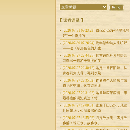
[2026-07-31 09:23:23]
RHZZ4653评论里说的
好“一个坚持的
[2026-07-30 07:26:24]
晚年繁华与人生旷野
——读《形形色色的人生
[2026-07-27 22:44:25]
这首诗以朴素的语言
勾勒出一幅游子归乡的夜
[2026-07-27 22:40:12]
这是一首怀旧诗，从
青春到为人母，再到欢聚
[2026-07-27 22:35:02]
作者将个人情感与城
市记忆交织，这首诗词读
[2026-07-27 22:31:22]
这首诗应景应情，用
最朴素的词汇表达了对一
[2026-07-27 19:09:51]
走遍千山万水，见过
世间繁华，心底最深的牵
[2026-07-27 18:55:02]
月是故乡明，酒是故
乡醇！珠江水、故乡水、