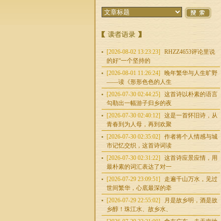
[2026-08-02 13:23:23]
RHZZ4653评论里说
的好“一个坚持的
[2026-08-01 11:26:24]
晚年繁华与人生旷野
——读《形形色色的人生
[2026-07-30 02:44:25]
这首诗以朴素的语言
勾勒出一幅游子归乡的夜
[2026-07-30 02:40:12]
这是一首怀旧诗，从
青春到为人母，再到欢聚
[2026-07-30 02:35:02]
作者将个人情感与城
市记忆交织，这首诗词读
[2026-07-30 02:31:22]
这首诗应景应情，用
最朴素的词汇表达了对一
[2026-07-29 23:09:51]
走遍千山万水，见过
世间繁华，心底最深的牵
[2026-07-29 22:55:02]
月是故乡明，酒是故
乡醇！珠江水、故乡水、