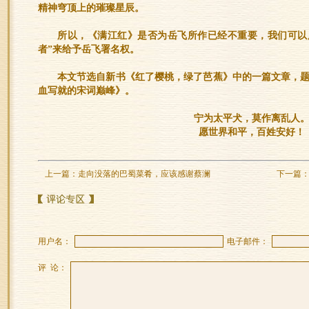
精神穹顶上的璀璨星辰。
所以，《满江红》是否为岳飞所作已经不重要，我们可以用
者”来给予岳飞署名权。
本文节选自新书《红了樱桃，绿了芭蕉》中的一篇文章，
血写就的宋词巅峰》。
宁为太平犬，莫作离乱人
愿世界和平，百姓安好！
上一篇：
走向没落的巴蜀菜肴，应该感谢蔡澜
下一篇
用户名：
电子邮件：
评 论：