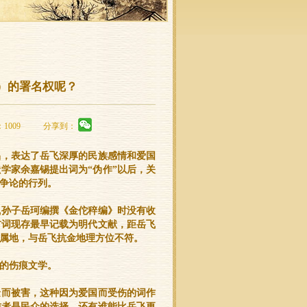
）的署名权呢？
：1009
分享到：
品，表达了岳飞深厚的民族感情和爱国
学家余嘉锡提出词为“伪作”以后，关
争论的行列。
飞孙子岳珂编撰《金佗稡编》时没有收
首词现存最早记载为明代文献，距岳飞
夏属地，与岳飞抗金地理方位不符。
的伤痕文学。
金而被害，这种因为爱国而受伤的词作
作者是民众的选择，还有谁能比岳飞更