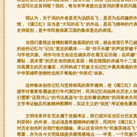
合适写出这首词呢？因此，每当有学者提出这首词的署名权问题
我认为，关于词的作者是否为汤阴岳飞，是否为岳武穆所
情，《满江红》应当是“大写的岳飞”的作品，是岳飞精神的代
史诗级别，是中华民族保家卫国的集体意志的表现。
当我们凝视这首镌刻着民族基因的壮词，就会发现它早已
的创伤记忆与“记仇”意志的载体——那“仰天长啸”的声波穿越
与学校共振。词作与传主命运也确实存在着互证功能：岳武穆“
康耻，犹未雪”的历史创伤彼此直面；精忠报国的赤诚与十二
功高震主的历史谶语，共同构成了民族文化记忆中最具痛感的
中华英雄即使牺牲也绝不匍匐的“华表式”坐标。
这种集体创伤记忆与坚持崇高的美学建构，使《满江红》
据学对着黄卷墨迹进行年代测定时，民间记忆却始终在历史人物
们需要“还我河山”的书法真迹与“壮志饥餐胡虏肉”的词章来共
文学考证触及民族精神图腾时，实证主义的“炫技”考证难免遭
文明传承并非完全属于发掘考证，我们或许应当区分历史
利亚特》的作者，但必须是希腊精神的喉舌，民间对《满江红
对历史创伤时自我疗愈的隐喻。承认这首词作为“民族英雄岳飞
尊重，亦为当今文明延续提供着情感锚点——毕竟，一个民族