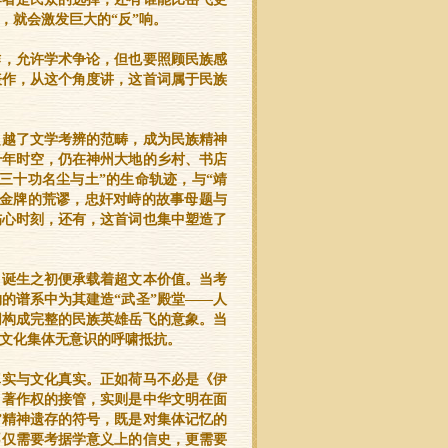
，就会激发巨大的“反”响。
作，允许学术争论，但也要照顾民族感
表作，从这个角度讲，这首词属于民族
超越了文学考辨的范畴，成为民族精神
千年时空，仍在神州大地的乡村、书店
三十功名尘与土”的生命轨迹，与“靖
道金牌的荒谬，忠奸对峙的故事母题与
伤心时刻，还有，这首词也集中塑造了
自诞生之初便承载着超文本价值。当考
的谱系中为其建造“武圣”殿堂——人
同构成完整的民族英雄岳飞的意象。当
遇文化集体无意识的呼啸抵抗。
真实与文化真实。正如荷马不必是《伊
》著作权的接管，实则是中华文明在面
”精神遗存的符号，既是对集体记忆的
不仅需要考据学意义上的信史，更需要