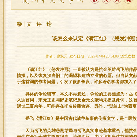
该怎么来认定《满江红》（怒发冲冠
作者：史双元 发布日期：2025-07-04 20:54:00 浏览次数
《满江红》（怒发冲冠）一直被认为是抗金英雄岳飞的作
情操，以及恢复汉唐旧土的渴望和建功立业的心愿。但自从文献
于这首词的作者问题，引发了很多争议，许多著名学者都加入了
具体的争论细节，本文不再复述，争论的主要焦点为：岳
入这首词，宋元正史与野史笔记及金元文献均未提及此词，这
逝世三百余年，可能存在托名传播轨迹。另外，“贺兰山”为西
岳飞《满江红》是中国古代战争叙事的伤痕文学，是全民族
因为岳飞的英雄悲剧结局与岳飞真实事迹基本重合，他抗
表达在全社会的共鸣度很高，流传久远，由岳飞担当这首词的