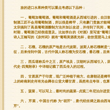
放的进口水果种类可以重点考虑以下品种：
一， 葡萄加葡萄酒。葡萄和葡萄酒是从西域引进的，自汉
制酒工匠不会用葡萄制酒，所以很是稀罕，只有豪门贵族才能
太宗搞到了高昌葡萄酒酿制方法并加以改进，并传到了民间，
时期，葡萄酒已经彻底普及。比如李白的《对酒》里写道“葡萄
诗人王翰写的《凉州词》就有“葡萄美酒夜光杯，欲饮琵琶马上
二， 石榴。石榴的原产地是古代波斯。波斯人称石榴树是“
征，后来传到中国，古代中国人称石榴为安石榴，番石榴，后来
三， 西瓜堪称瓜中之王，原产埃及，汉朝时从西域引入，
代史·四夷附录》中详细记载了西瓜传入的过程。
四， 甘蔗原产于印度，现广泛种植于南方。在唐朝还是稀
上的岭南刺史何有光会蹲在公堂大嚼甘蔗，虽然有点夸张，也算
五， 菠菜，可以写上，最时尚的蔬菜--贞观二年尼泊尔进
六， 芹菜，中国古代称 为“胡芹”，唐代经丝绸之路由西
芹”。