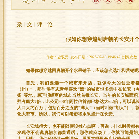
假如你想穿越到唐朝的长安开
作者：史双元 发布日期：2025-07-18 19:46:47 浏览次数
如果你想穿越回唐朝开个水果铺子，应该怎么选址和营销呢
首先，我们要选一个城市来开店，就像今天的创业者都
（州）”，那时候有志青年喜欢“漂”的城市也多集中在长安（
扬”等地，最理想经商的城市当然首推长安。当年的长安城面积达8
拜占庭大7倍，比公元800年阿拉伯首都巴格达大6.2倍，可以
人口大约百万，包括百分之五的“洋人”（当时叫做“胡人”），
化大都市。所以，我们可以考虑将水果点开在长安。
长安城很大，也不能随便设摊布点啊，再说，什么时候都
发现你不会说唐朝京都普通话，那你就麻烦了，你就可能是胡
店。因此，我们还得做一些调研，看看在哪里开店比较合适。