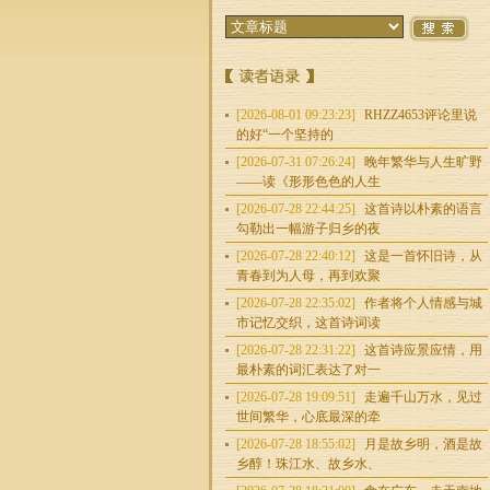
[2026-08-01 09:23:23]
RHZZ4653评论里说
的好“一个坚持的
[2026-07-31 07:26:24]
晚年繁华与人生旷野
——读《形形色色的人生
[2026-07-28 22:44:25]
这首诗以朴素的语言
勾勒出一幅游子归乡的夜
[2026-07-28 22:40:12]
这是一首怀旧诗，从
青春到为人母，再到欢聚
[2026-07-28 22:35:02]
作者将个人情感与城
市记忆交织，这首诗词读
[2026-07-28 22:31:22]
这首诗应景应情，用
最朴素的词汇表达了对一
[2026-07-28 19:09:51]
走遍千山万水，见过
世间繁华，心底最深的牵
[2026-07-28 18:55:02]
月是故乡明，酒是故
乡醇！珠江水、故乡水、