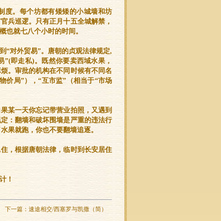
制度。每个坊都有矮矮的小城墙和坊
有官兵巡逻。只有正月十五全城解禁，
概也就七八个小时的时间。
“对外贸易”。唐朝的贞观法律规定,
易”(即走私)。既然你要卖西域水果，
麻烦。审批的机构在不同时候有不同名
物价局”），“互市监”（相当于“市场
如果某一天你忘记带营业拍照，又遇到
规定：翻墙和破坏围墙是严重的违法行
抢了水果就跑，你也不要翻墙追逐。
记住，根据唐朝法律，临时到长安居住
计！
下一篇：
速途相交/西塞罗与凯撒（简）