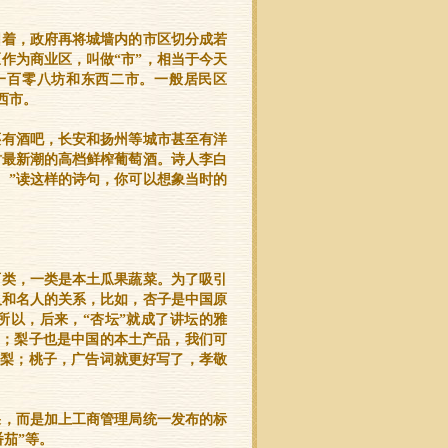
围着，政府再将城墙内的市区切分成若
作为商业区，叫做“市”，相当于今天
城，共有一百零八坊和东西二市。一般居民区
西市。
还有酒吧，长安和扬州等城市甚至有洋
时最新潮的高档鲜榨葡萄酒。诗人李白
。”读这样的诗句，你可以想象当时的
两类，一类是本土瓜果蔬菜。为了吸引
及和名人的关系，比如，杏子是中国原
所以，后来，“杏坛”就成了讲坛的雅
子；梨子也是中国的本土产品，我们可
的梨；桃子，广告词就更好写了，孝敬
果，而是加上工商管理局统一发布的标
番茄”等。