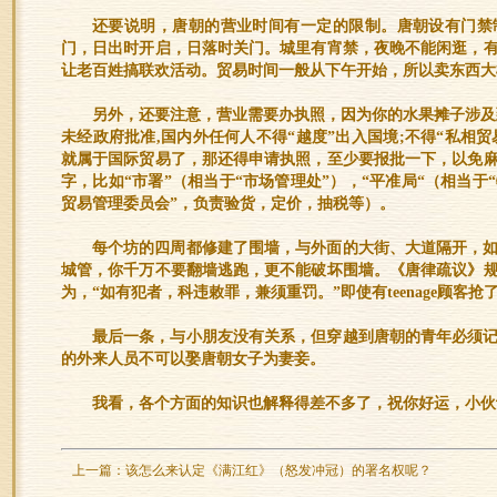
还要说明，唐朝的营业时间有一定的限制。唐朝设有门禁
门，日出时开启，日落时关门。城里有宵禁，夜晚不能闲逛，
让老百姓搞联欢活动。贸易时间一般从下午开始，所以卖东西大
另外，还要注意，营业需要办执照，因为你的水果摊子涉及到
未经政府批准,国内外任何人不得“越度”出入国境;不得“私相贸
就属于国际贸易了，那还得申请执照，至少要报批一下，以免
字，比如“市署”（相当于“市场管理处”），“平准局“（相当于“
贸易管理委员会”，负责验货，定价，抽税等）。
每个坊的四周都修建了围墙，与外面的大街、大道隔开，
城管，你千万不要翻墙逃跑，更不能破坏围墙。《唐律疏议》
为，“如有犯者，科违敕罪，兼须重罚。”即使有teenage顾客
最后一条，与小朋友没有关系，但穿越到唐朝的青年必须
的外来人员不可以娶唐朝女子为妻妾。
我看，各个方面的知识也解释得差不多了，祝你好运，小伙
上一篇：
该怎么来认定《满江红》（怒发冲冠）的署名权呢？