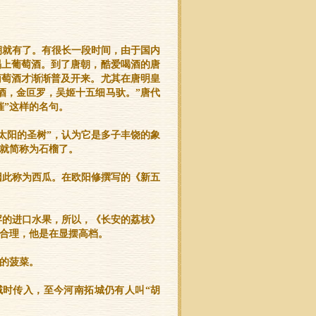
朝就有了。有很长一段时间，由于国内
喝上葡萄酒。到了唐朝，酷爱喝酒的唐
葡萄酒才渐渐普及开来。尤其在唐明皇
酒，金叵罗，吴姬十五细马驮。”唐代
催”这样的名句。
太阳的圣树”，认为它是多子丰饶的象
就简称为石榴了。
因此称为西瓜。在欧阳修撰写的《新五
罕的进口水果，所以，《长安的荔枝》
合理，他是在显摆高档。
贡的菠菜。
域时传入，至今河南拓城仍有人叫“胡