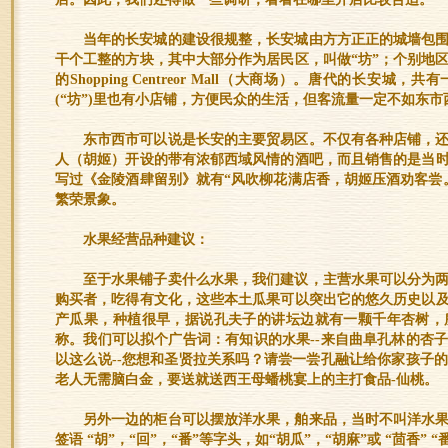
当年的长安城的建设很规整，长安城由方方正正的城墙包
干个工整的方块，其中大部分作为居民区，叫做“坊”；个别地区
的Shopping Centreor Mall（大商场）。唐代的长安
(“坊”)里也有小店铺，方便民众的生活，但客流量一定不如东市
东市西市可以说是长安的主要贸易区。不仅有各种店铺，
人（胡姬）开设的带有浓郁西域风情的酒吧，而且销售的是当
写过《金陵酒肆留别》就有“风吹柳花满店香，胡姬压酒劝客尝
繁荣景象。
水果经营品种建议：
至于水果铺子卖什么水果，我们建议，主营水果可以分为
购买者，吃得有文化，这些本土瓜果可以突出它的悠久历史以
产瓜果，种植很早，据说孔夫子的讲坛边就有一颗千年杏树，
称。我们可以拟个广告词：有知识的水果--来自曲阜孔林的杏
以这么说--您想和圣贤拉关系吗？请尝一尝孔融让给你家孩子
老人无需脑白金，要送就送西王母蟠桃宴上的主打食品-仙桃。
另外一边的柜台可以摆放洋水果，舶来品，当时不叫洋水
签语 “胡”，“回”，“番”等字头，如“胡瓜”，“胡麻”或 “茴香” “