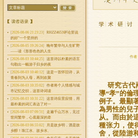
[2026-08-06 21:23:23]
RHZZ4653评论里说
的好“一个坚持的
[2026-08-05 19:26:24]
晚年繁华与人生旷野
——读《形形色色的人生
作者：
[2026-08-03 10:44:25]
这首诗以朴素的语言
勾勒出一幅游子归乡的夜
[2026-08-03 10:40:12]
这是一首怀旧诗，从
青春到为人母，再到欢聚
研究古代
[2026-08-03 10:35:02]
作者将个人情感与城
市记忆交织，这首诗词读
導“孝”的
[2026-08-03 10:31:22]
这首诗应景应情，用
例子。最顯
最朴素的词汇表达了对一
為男性的兒
[2026-08-03 07:09:51]
走遍千山万水，见过
从。而由於
世间繁华，心底最深的牵
種张力，使
[2026-08-03 06:55:02]
月是故乡明，酒是故
乡醇！珠江水、故乡水、
舍，從陸游