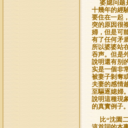
婆媳问题
十幾年的經
要住在一起
突的原因很
婦，但是可
有了任何矛
所以婆婆站
吞声。但是
說明還有别
实是一個非
被妻子剝奪
夫妻的感情
至驅逐媳婦
說明這種現
的真實例子
比“沈園
這首詞的本