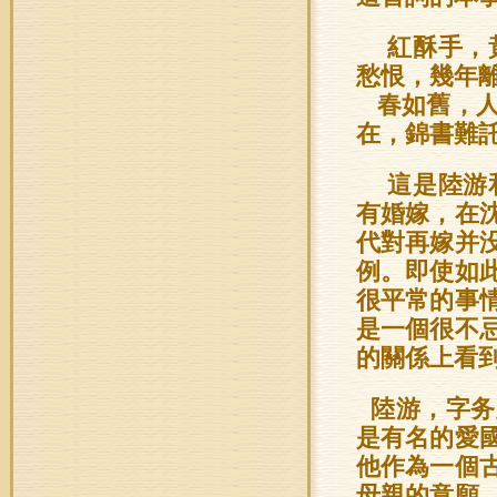
紅酥手，
愁恨，幾年
春如舊，人
在，錦書難
這是陸游
有婚嫁，在
代對再嫁并
例。即使如
很平常的事
是一個很不
的關係上看
陸游，字务
是有名的愛
他作為一個
母親的意願