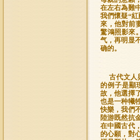
在左右為難
我們懷疑“紅
來，他對前
驚鴻照影來
气，再明显
确的。
古代文人
的例子是顯
故，他選擇
也是一种犧
快樂，我們
陸游既然抗
在中國古代
的心願，對