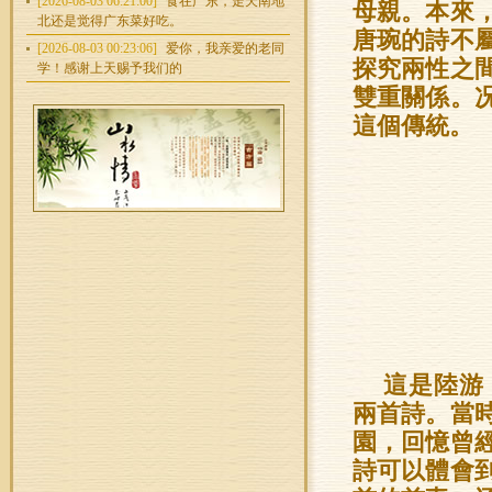
[2026-08-03 06:21:00]
食在广东，走天南地
母親。本來
北还是觉得广东菜好吃。
唐琬的詩不
[2026-08-03 00:23:06]
爱你，我亲爱的老同
探究兩性之
学！感谢上天赐予我们的
雙重關係。
這個傳統。
這是陸游（
兩首詩。當
園，回憶曾
詩可以體會