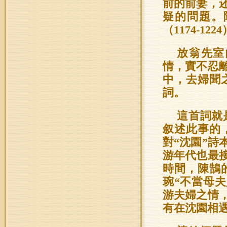
前的前妻，
疑的問題。
（1174-
放翁先室
情，實不忍
中，去婦聞
詞。
這首詞就
叙述此事的
對“沈園”
游年代也最
時間，陳鵠
琬“不當母
游夫婦之情
有在沈園相