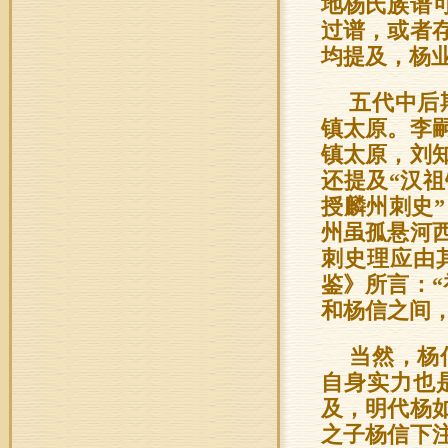
地杨氏族谱
过谱，或者
均提及，杨
五代中后
镇太原。李
镇太原，刘
还提及“汉
授麟州刺史
州虽孤悬河
刺史理应由
鉴》所言：
和杨信之间
当然，杨
自身实力也
及，明代杨
之子杨信下