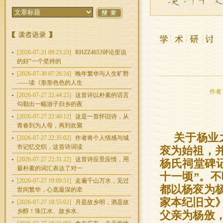
[2026-07-31 09:23:23]
RHZZ4653评论里说
的好“一个坚持的
[2026-07-30 07:26:24]
晚年繁华与人生旷野
——读《形形色色的人生
作者：
[2026-07-27 22:44:25]
这首诗以朴素的语言
勾勒出一幅游子归乡的夜
[2026-07-27 22:40:12]
这是一首怀旧诗，从
青春到为人母，再到欢聚
关于杨业
[2026-07-27 22:35:02]
作者将个人情感与城
市记忆交织，这首诗词读
衮为始祖，
[2026-07-27 22:31:22]
这首诗应景应情，用
杨氏祠堂碑
最朴素的词汇表达了对一
十一顷”。
[2026-07-27 19:09:51]
走遍千山万水，见过
都以杨衮为
世间繁华，心底最深的牵
家本纪旧文
[2026-07-27 18:55:02]
月是故乡明，酒是故
乡醇！珠江水、故乡水、
父亲为杨攽