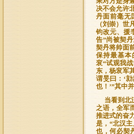
果对方是身
决不会允许
丹面前毫无
（刘崇）世
钧改元、援
告”尚被契
契丹将帅面
保持最基本
衮“试观我
东，杨衮军
谓旻曰：‘
也！’”其中
当看到北
之语，全军
推进式的奋
是，“北汉
也，何必契