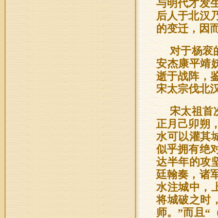
与明代才发
后人于北汉
的变迁，因
对于杨衮
安杰康平靖
逝于战阵，
宋太宗伐北
宋太祖首
正月己卯朔
水可以灌其
似乎拥有绝
达半年的攻
廷翰奏，诸
水注城中，
将城破之时
师。”而且