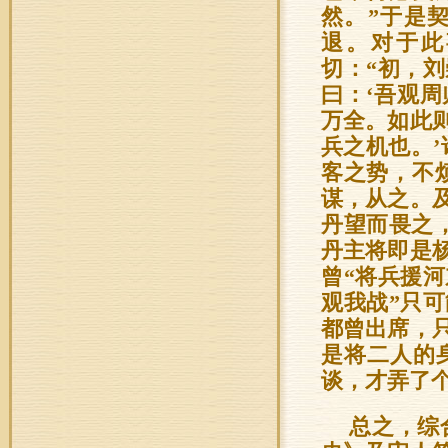
然。”于是
退。对于此
切：“初，
曰：‘吾观
万全。如此
兵之机也。
客之势，不
谋，从之。
丹望而畏之
丹主将即是
曾“将兵援
观我战”只
都曾出席，
是将二人的
谈，才弄了
总之，综