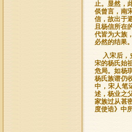
止。显然，
倓曾言，南
信，故出于
且杨信所在
代皆为大族
必然的结果
入宋后，
宋的杨氏始
危局。如杨
杨氏族谱仍
中，宋人笔
述，杨业之
家族过从甚
度使诰》中所