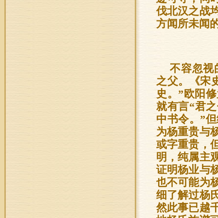
伐北汉之战
方闻所未闻
不容忽视
之父。《宋
史。”欧阳
就有言“君之
中书令。”
为杨重贵与
或字重贵，
明，纯属主
证明杨业与
也不可能为
细了解过杨
然此事已越