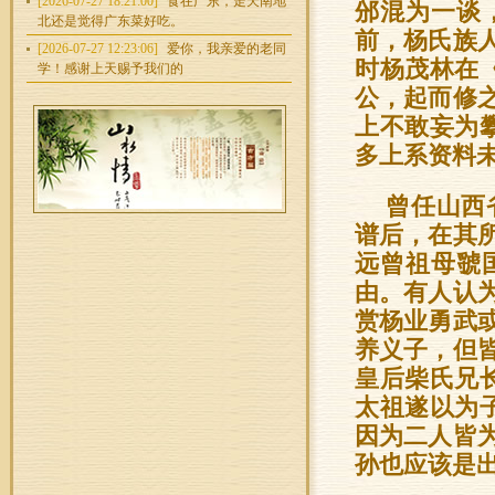
[2026-07-27 18:21:00]
食在广东，走天南地
邠混为一谈
北还是觉得广东菜好吃。
前，杨氏族
[2026-07-27 12:23:06]
爱你，我亲爱的老同
时杨茂林在
学！感谢上天赐予我们的
公，起而修
上不敢妄为
多上系资料
曾任山西
谱后，在其
远曾祖母虢
由。有人认
赏杨业勇武
养义子，但
皇后柴氏兄
太祖遂以为
因为二人皆
孙也应该是