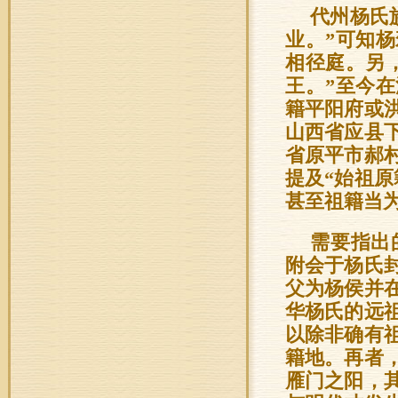
代州杨氏
业。”可知
相径庭。另
王。”至今
籍平阳府或
山西省应县
省原平市郝
提及“始祖
甚至祖籍当
需要指出
附会于杨氏
父为杨侯并
华杨氏的远
以除非确有
籍地。再者
雁门之阳，