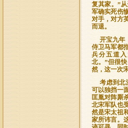
复其家。”
军确实死伤
对手，对方
而退。
开宝九年
侍卫马军都
兵分五道入
北。”但很
然，这一次
考虑到北
可以独挡一
匡胤对阵厮
北宋军队也
然是宋太祖
家所讳言。
迹可寻，同