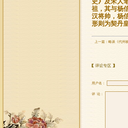
史》及宋人
祖，其与杨
汉将帅，杨
形则为契丹
上一篇：
略谈《代州
用户名：
评 论：