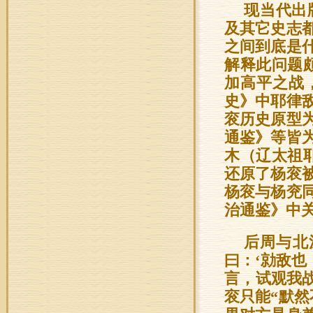
现当代出
及其它史志
之间到底是
解释此问题
加高平之战
史》中耶律
衮历史原型
通鉴》等皆
木（辽太祖
还原了杨衮
杨衮与杨兖
治通鉴》中
后周与北
曰：‘勍敌也
言，试观我战
衮只能“默