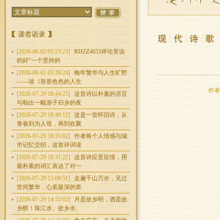
[2026-08-02 05:23:23]
RHZZ4653评论里说
的好“一个坚持的
[2026-08-01 03:26:24]
晚年繁华与人生旷野
——读《形形色色的人生
作者：
[2026-07-29 18:44:25]
这首诗以朴素的语言
勾勒出一幅游子归乡的夜
[2026-07-29 18:40:12]
这是一首怀旧诗，从
青春到为人母，再到欢聚
[2026-07-29 18:35:02]
作者将个人情感与城
市记忆交织，这首诗词读
[2026-07-29 18:31:22]
这首诗应景应情，用
最朴素的词汇表达了对一
[2026-07-29 15:09:51]
走遍千山万水，见过
世间繁华，心底最深的牵
[2026-07-29 14:55:02]
月是故乡明，酒是故
乡醇！珠江水、故乡水、