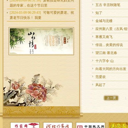
[2024-03-09 06:31:10]
萧教授是研究妇女问
五古 辛丑秋随笔
题的专家，在这个节日里
[2024-03-09 06:29:43]
可敬可爱的萧老。祝
知了
萧老节日快乐！ 我要
金城与北楼
应州新八景（古风·组
寒雁又南飞
传说，炎黄的传说
望江南·塞北春
十六字令·山
向着大同的方向出发
范爱农
风起了
1