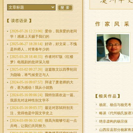
[2026-07-26 12:23:06]
爱你，我亲爱的老同
学！感谢上天赐予我们的
[2025-06-27 18:28:14]
好诗，好文采，不愧
是外师人，对青春年少的
[2025-03-28 18:40:35]
作者对87版《红楼
梦》电视剧的批评深入细
[2025-03-02 09:27:26]
这篇散文以四季轮回
为隐喻，将气候变迁与人
[2024-05-16 09:07:57]
拜读了萧老师的大
作，甚为感动！我从小就熟
[2024-05-16 09:06:24]
我特别喜欢这一篇。
我原先对这种性别文学不
杨衮、杨信与杨兖考
[2024-05-16 09:05:37]
最近对苏轼特别关
注，觉得他是中国文学史上
略谈《代州杨氏族谱
[2024-03-09 06:32:48]
很高兴能够引起一点
绝非虚构的杨宗保
共鸣，让我们共同努力.
山西应县部分杨家将