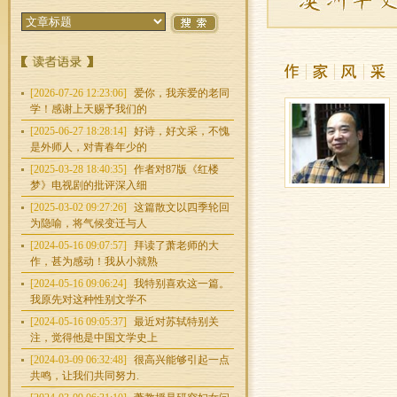
[2026-07-26 12:23:06]
爱你，我亲爱的老同
学！感谢上天赐予我们的
[2025-06-27 18:28:14]
好诗，好文采，不愧
是外师人，对青春年少的
[2025-03-28 18:40:35]
作者对87版《红楼
梦》电视剧的批评深入细
[2025-03-02 09:27:26]
这篇散文以四季轮回
为隐喻，将气候变迁与人
[2024-05-16 09:07:57]
拜读了萧老师的大
作，甚为感动！我从小就熟
[2024-05-16 09:06:24]
我特别喜欢这一篇。
我原先对这种性别文学不
[2024-05-16 09:05:37]
最近对苏轼特别关
注，觉得他是中国文学史上
[2024-03-09 06:32:48]
很高兴能够引起一点
共鸣，让我们共同努力.