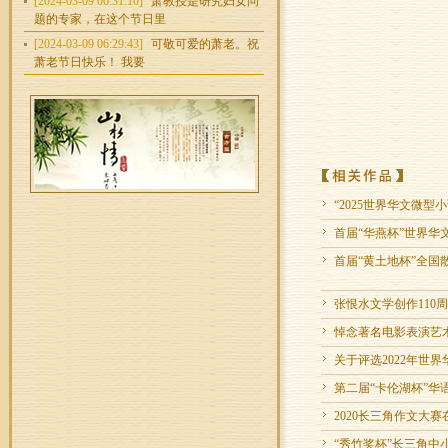
[2024-03-09 06:31:10]
萧教授是研究妇女问
题的专家，在这个节日里
[2024-03-09 06:29:43]
可敬可爱的萧老。祝
萧老节日快乐！ 我要
“2025世界华文微
首届“华燕杯”世界华
首届“黄土地杯”全
张恨水文学创作110
悼念著名电影表演艺
关于评选2022年世
第二届“卡伦湖杯”华
2020长三角作文大
“秀竹奖杯”长三角中