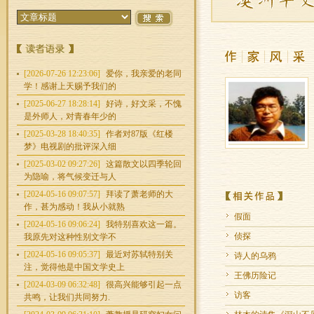
[2026-07-26 12:23:06]
爱你，我亲爱的老同
学！感谢上天赐予我们的
[2025-06-27 18:28:14]
好诗，好文采，不愧
是外师人，对青春年少的
[2025-03-28 18:40:35]
作者对87版《红楼
梦》电视剧的批评深入细
[2025-03-02 09:27:26]
这篇散文以四季轮回
为隐喻，将气候变迁与人
[2024-05-16 09:07:57]
拜读了萧老师的大
作，甚为感动！我从小就熟
假面
[2024-05-16 09:06:24]
我特别喜欢这一篇。
侦探
我原先对这种性别文学不
[2024-05-16 09:05:37]
最近对苏轼特别关
诗人的乌鸦
注，觉得他是中国文学史上
王佛历险记
[2024-03-09 06:32:48]
很高兴能够引起一点
访客
共鸣，让我们共同努力.