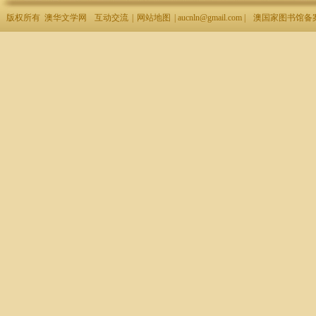
版权所有 澳华文学网
互动交流
|
网站地图
| aucnln@gmail.com |
澳国家图书馆备