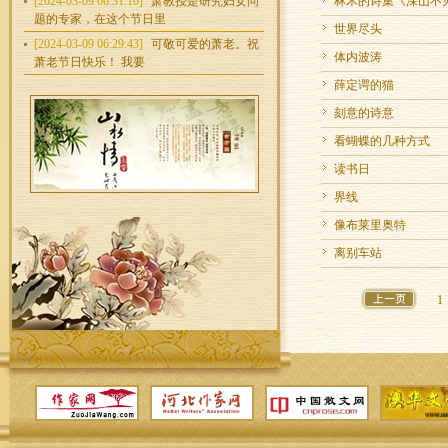
[2024-03-09 06:31:10]
萧教授是研究妇女问
林木的诗集《深山不
题的专家，在这个节日里
世界尽头
[2024-03-09 06:29:43]
可敬可爱的萧老。祝
体内波涛
萧老节日快乐！ 我要
薛定谔的猫
刻意的诗意
看蝴蝶的几种方式
读书日
界线
像布莱里奥特
离别车站
1