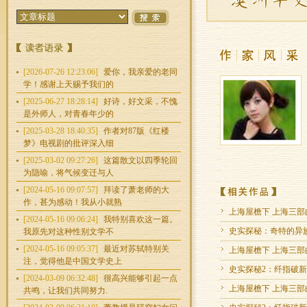
[2026-07-26 12:23:06]
爱你，我亲爱的老同
学！感谢上天赐予我们的
[2025-06-27 18:28:14]
好诗，好文采，不愧
是外师人，对青春年少的
[2025-03-28 18:40:35]
作者对87版《红楼
梦》电视剧的批评深入细
[2025-03-02 09:27:26]
这篇散文以四季轮回
为隐喻，将气候变迁与人
[2024-05-16 09:07:57]
拜读了萧老师的大
作，甚为感动！我从小就熟
上海屋檐下 上海三部曲 
[2024-05-16 09:06:24]
我特别喜欢这一篇。
史实探秘：奇特的异族
我原先对这种性别文学不
[2024-05-16 09:05:37]
最近对苏轼特别关
上海屋檐下 上海三部曲
注，觉得他是中国文学史上
史实探秘2：纤指破新
[2024-03-09 06:32:48]
很高兴能够引起一点
上海屋檐下 上海三部曲
共鸣，让我们共同努力.