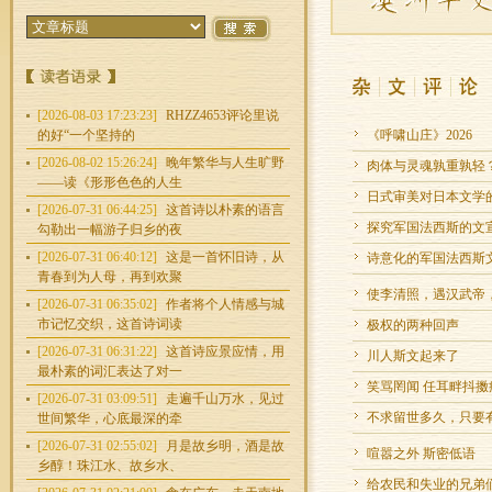
[2026-08-03 17:23:23]
RHZZ4653评论里说
的好“一个坚持的
《呼啸山庄》2026
[2026-08-02 15:26:24]
晚年繁华与人生旷野
肉体与灵魂孰重孰轻
——读《形形色色的人生
日式审美对日本文学
[2026-07-31 06:44:25]
这首诗以朴素的语言
探究军国法西斯的文
勾勒出一幅游子归乡的夜
[2026-07-31 06:40:12]
这是一首怀旧诗，从
诗意化的军国法西斯
青春到为人母，再到欢聚
使李清照，遇汉武帝，
[2026-07-31 06:35:02]
作者将个人情感与城
市记忆交织，这首诗词读
极权的两种回声
[2026-07-31 06:31:22]
这首诗应景应情，用
川人斯文起来了
最朴素的词汇表达了对一
笑骂罔闻 任耳畔抖擞
[2026-07-31 03:09:51]
走遍千山万水，见过
不求留世多久，只要
世间繁华，心底最深的牵
[2026-07-31 02:55:02]
月是故乡明，酒是故
喧嚣之外 斯密低语
乡醇！珠江水、故乡水、
给农民和失业的兄弟