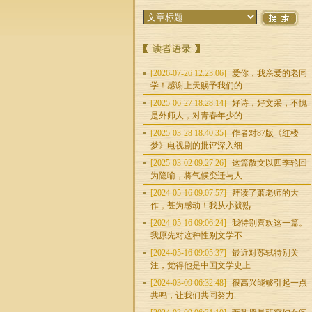
[2026-07-26 12:23:06]
爱你，我亲爱的老同
学！感谢上天赐予我们的
[2025-06-27 18:28:14]
好诗，好文采，不愧
是外师人，对青春年少的
[2025-03-28 18:40:35]
作者对87版《红楼
梦》电视剧的批评深入细
[2025-03-02 09:27:26]
这篇散文以四季轮回
为隐喻，将气候变迁与人
[2024-05-16 09:07:57]
拜读了萧老师的大
作，甚为感动！我从小就熟
[2024-05-16 09:06:24]
我特别喜欢这一篇。
我原先对这种性别文学不
[2024-05-16 09:05:37]
最近对苏轼特别关
注，觉得他是中国文学史上
[2024-03-09 06:32:48]
很高兴能够引起一点
共鸣，让我们共同努力.