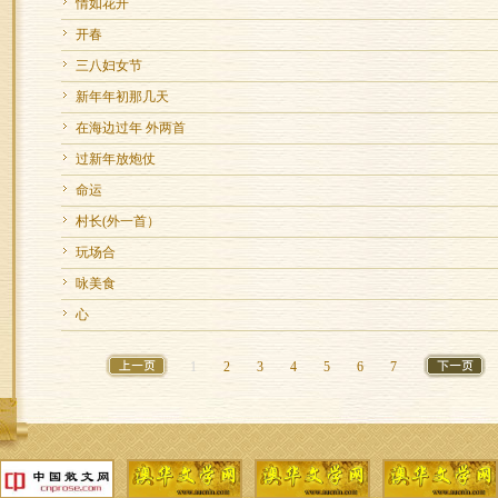
情如花开
开春
三八妇女节
新年年初那几天
在海边过年 外两首
过新年放炮仗
命运
村长(外一首）
玩场合
咏美食
心
1
2
3
4
5
6
7