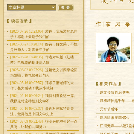
[2026-07-26 12:23:06]
爱你，我亲爱的老同
学！感谢上天赐予我们的
[2025-06-27 18:28:14]
好诗，好文采，不愧
是外师人，对青春年少的
[2025-03-28 18:40:35]
作者对87版《红楼
梦》电视剧的批评深入细
[2025-03-02 09:27:26]
这篇散文以四季轮回
为隐喻，将气候变迁与人
[2024-05-16 09:07:57]
拜读了萧老师的大
作，甚为感动！我从小就熟
以文传情 以音共鸣
[2024-05-16 09:06:24]
我特别喜欢这一篇。
嫘祖精神越千年——
我原先对这种性别文学不
[2024-05-16 09:05:37]
最近对苏轼特别关
元宵节感怀
注，觉得他是中国文学史上
网络情缘 刻骨铭心
[2024-03-09 06:32:48]
很高兴能够引起一点
江河无声——读汉剧
共鸣，让我们共同努力.