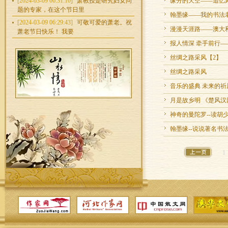
[2024-03-09 06:31:10]
萧教授是研究妇女问
缘分的天空——追忆
题的专家，在这个节日里
翰墨缘——我的书法
[2024-03-09 06:29:43]
可敬可爱的萧老。祝
漫漫天涯路——澳大
萧老节日快乐！ 我要
报人情深 牵手前行
丝绸之路采风【2】
丝绸之路采风
音乐的盛典 未来的祈
月是故乡明 《楚风
神奇的曼陀罗--读胡
翰墨缘--说说著名书
1