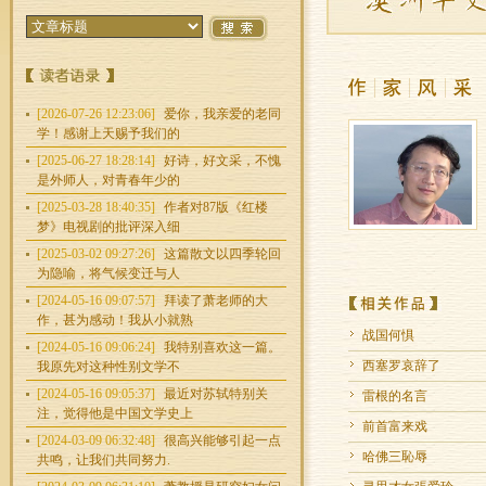
[2026-07-26 12:23:06]
爱你，我亲爱的老同
学！感谢上天赐予我们的
[2025-06-27 18:28:14]
好诗，好文采，不愧
是外师人，对青春年少的
[2025-03-28 18:40:35]
作者对87版《红楼
梦》电视剧的批评深入细
[2025-03-02 09:27:26]
这篇散文以四季轮回
为隐喻，将气候变迁与人
[2024-05-16 09:07:57]
拜读了萧老师的大
作，甚为感动！我从小就熟
战国何惧
[2024-05-16 09:06:24]
我特别喜欢这一篇。
西塞罗哀辞了
我原先对这种性别文学不
[2024-05-16 09:05:37]
最近对苏轼特别关
雷根的名言
注，觉得他是中国文学史上
前首富来戏
[2024-03-09 06:32:48]
很高兴能够引起一点
哈佛三恥辱
共鸣，让我们共同努力.