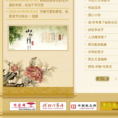
[2024-03-09 06:31:10]
萧教授是研究妇女问
寻思才女張爱玲
题的专家，在这个节日里
何如流浪
[2024-03-09 06:29:43]
可敬可爱的萧老。祝
護心小徑
萧老节日快乐！ 我要
達•芬奇看了鲸鱼化石
緑色革命乎
人活幾世呢？
辨识氣侯氣象
共和的英才
西左又過巅峰
胖啦 伊隆•马斯克
1