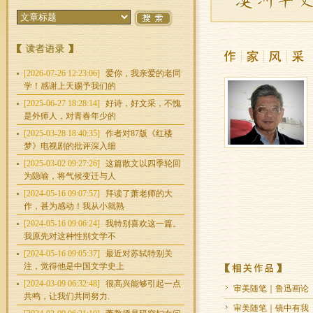
[2026-07-26 12:23:06]
爱你，我亲爱的老同
学！感谢上天赐予我们的
[2025-06-27 18:28:14]
好诗，好文采，不愧
是外师人，对青春年少的
[2025-03-28 18:40:35]
作者对87版《红楼
梦》电视剧的批评深入细
[2025-03-02 09:27:26]
这篇散文以四季轮回
为隐喻，将气候变迁与人
[2024-05-16 09:07:57]
拜读了萧老师的大
作，甚为感动！我从小就熟
[2024-05-16 09:06:24]
我特别喜欢这一篇。
我原先对这种性别文学不
[2024-05-16 09:05:37]
最近对苏轼特别关
注，觉得他是中国文学史上
[2024-03-09 06:32:48]
很高兴能够引起一点
审美随笔｜鲁迅画论
共鸣，让我们共同努力.
审美随笔｜镜中有我