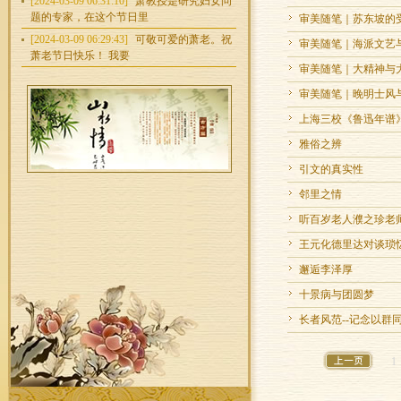
[2024-03-09 06:31:10]
萧教授是研究妇女问
题的专家，在这个节日里
审美随笔｜苏东坡的
[2024-03-09 06:29:43]
可敬可爱的萧老。祝
审美随笔｜海派文艺
萧老节日快乐！ 我要
审美随笔｜大精神与
审美随笔｜晚明士风
上海三校《鲁迅年谱
雅俗之辨
引文的真实性
邻里之情
听百岁老人濮之珍老
王元化德里达对谈琐
邂逅李泽厚
十景病与团圆梦
长者风范--记念以群
1