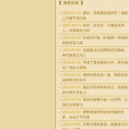
技术总监，诗歌写
者、翻译者。
[2026-07-26]
爱你，我亲爱的老同学！感谢
上天赐予我们的
瑞门
[2025-06-27]
好诗，好文采，不愧是外师
本名：俞瑞门.生于
人，对青春年少的
饥荒年月，混乎文
[2025-03-28]
作者对87版《红楼梦》电视剧
革乱缺，立于澳洲
的批评深入细
大地，成于
[2025-03-02]
这篇散文以四季轮回为隐喻，
将气候变迁与人
欧阳杏蓬
湖南人，居广州，
[2024-05-16]
拜读了萧老师的大作，甚为感
文化民工。
动！我从小就熟
[2024-05-16]
我特别喜欢这一篇。我原先对
这种性别文学不
[2024-05-16]
最近对苏轼特别关注，觉得他
李明晏
是中国文学史上
原黑龙江大学俄语
[2024-03-09]
很高兴能够引起一点共鸣，让
系副教授，中国作
我们共同努力.
家协会黑龙江分会
会员，现澳籍
[2024-03-09]
萧教授是研究妇女问题的专
家，在这个节日里
网站总编
[2024-03-09]
可敬可爱的萧老。祝萧老节日