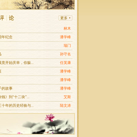
林木
周年纪念
潘学峰
瑞门
迅
孙守名
竟开始庆幸，你躲...
任芙康
征
潘学峰
潘学峰
子的故事
潘学峰
钱》到“十二块”...
艾斯
十年的历史经验与...
陆文涛