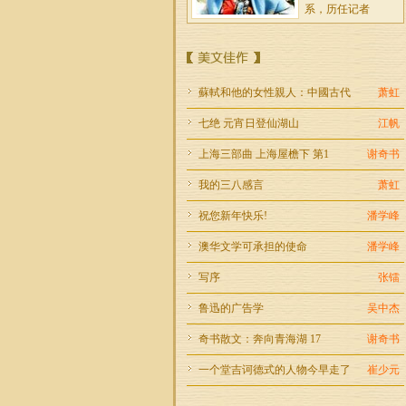
系，历任记者
谢奇书
笔名 奇书。1988年
生于上海，现为大
蘇軾和他的女性親人：中國古代
萧虹
学中文及外国现代
七绝 元宵日登仙湖山
江帆
张锐
上海三部曲 上海屋檐下 第1
谢奇书
我是一个来澳三十
我的三八感言
萧虹
多年的老留学生，
依然喜欢探索文字
祝您新年快乐!
潘学峰
的魅力。
澳华文学可承担的使命
潘学峰
王海晖
写序
张镭
笔名：华圆，江苏
人。1997年来澳，
鲁迅的广告学
吴中杰
曾在高校和联邦科
学与工业
奇书散文：奔向青海湖 17
谢奇书
潘学峰
一个堂吉诃德式的人物今早走了
崔少元
科研人员，大学教
师，医药公司高级