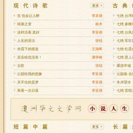
笑 也会让人醉
李富祺
七绝 台湾
靖康之变
林木
七绝 参瞻
这样活着 真好
李富祺
七绝 台风
人生的语法
张锐
七绝 军壮
赤霞下的摇篮
王海晖
七绝 红霞
其实啥也没有！
潘学峰
七绝 恩
台阶
张锐
重游羊城
公园给我的想象
李富祺
沁园春·
关不住的是梦
李富祺
冬岸望水
再看一次日落
李富祺
七绝 雷