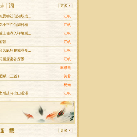
相思柳迁仙湖场成...
江帆
邓小平在仙湖种植...
江帆
后上仙湖入禅境感...
江帆
国强
江帆
台风疯狂鹏城昼夜...
江帆
上花园鸳鸯谷探景
江帆
车彩燕
合肥赋（三首）
笑君
杨光
雨之后赴马峦山观瀑
江帆