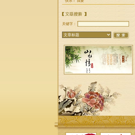
快乐！ 我要
谭毅，澳华文学网
总编辑 ，《澳华文
学出版社》执行社
长。北京人
关键字：
车彩燕
笔名：石子。出生
于广东省惠东县，
曾为中学英语老
师、企业管理者
金帼敏
五十年代出生在上
海，一九八九年底
赴澳。现居悉尼，
2015起开
笑君
本名陈军，安徽合
肥人，系中华诗词
学会、安徽省诗词
学会会员，安