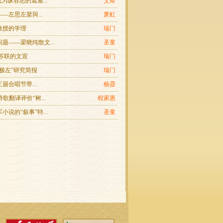
成为纵容恶的遮羞...
艾斯
—左思左棻與...
萧虹
教授的学理
瑞门
题——梁晓纯散文...
圣童
/苏联的文宣
瑞门
极左”研究简报
瑞门
第三届合唱节带...
杨霞
诗歌翻译评价“树...
程家惠
小说的“叙事”特...
圣童