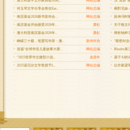
澳大利亚中文作家协会20周...
网站总编
当“宽容”
何玉琴文学分享会将在Eas...
网站总编
兩對兄妹—
南溟基金2026新书发布会...
网站总编
延伸冯时
南溟基金开始接受2026年...
萧虹
关于散文问
澳大利亚南溟基金2026年...
萧虹
辨析纳粹
峥嵘三十载，笔墨写华章：澳...
新州作协
“斯密对垒
首届“全球华语儿童故事大赛...
网站总编
Rhodes
“2025世界华文微型小说...
凌鼎年
基于AI的
2025诺贝尔文学奖授予L...
网站总编
以作家梁军