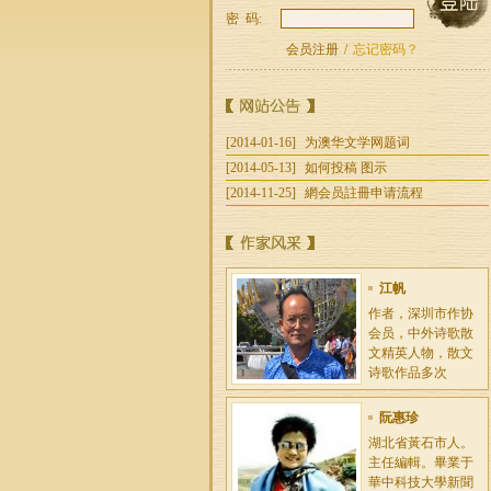
密 码:
李富祺
会员注册
/
忘记密码？
笔名 夫基，广东深
圳人。大学华业
后，曾任中共广州
市委秘
[2014-01-16]
为澳华文学网题词
林木
[2014-05-13]
如何投稿 图示
喜书，不思进取，
[2014-11-25]
網会员註冊申请流程
浑浑噩噩处世；爱
写，不求闻达，为
了寄托
江帆
作者，深圳市作协
会员，中外诗歌散
文精英人物，散文
诗歌作品多次
阮惠珍
湖北省黃石市人。
主任編輯。畢業于
華中科技大學新聞