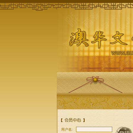
张青
笔名丹桂飘香，
1989年来澳。曾任
澳洲悉尼雨轩诗社
理事、悉尼
林爽
1990年自香港移居
紐西蘭後 潛心研究
毛利文化 教育是
用户名: