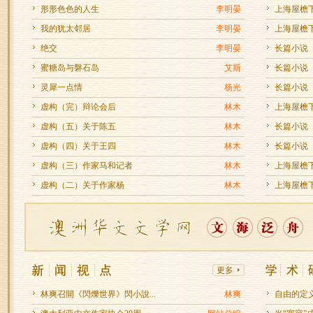
形形色色的人生
李明晏
上海屋檐下
我的犹太邻居
李明晏
上海屋檐下
绝交
李明晏
长篇小说
蜜糖岛与磐石岛
艾斯
长篇小说
灵犀一点情
杨光
长篇小说
虚构（完）辩论会后
林木
上海屋檐下
虚构（五）关于陈五
林木
长篇小说
虚构（四）关于王四
林木
长篇小说
虚构（三）作家马和记者
林木
上海屋檐下
虚构（二）关于作家杨
林木
上海屋檐下
林爽召開《閃爍世界》閃小說...
林爽
自由的定