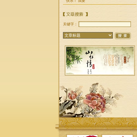
快乐！ 我要
原黑龙江大学俄语
系副教授，中国作
家协会黑龙江分会
会员，现澳籍
关键字：
网站总编
谭毅，澳华文学网
总编辑 ，《澳华文
学出版社》执行社
长。北京人
车彩燕
笔名：石子。出生
于广东省惠东县，
曾为中学英语老
师、企业管理者
金帼敏
五十年代出生在上
海，一九八九年底
赴澳。现居悉尼，
2015起开