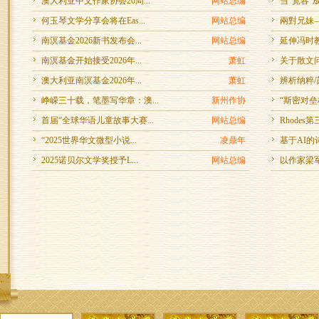
澳大利亚中文作家协会20周...
网站总编
当“宽容”
何玉琴文学分享会将在Eas...
网站总编
兩對兄妹—
南溟基金2026新书发布会...
网站总编
延伸冯时
南溟基金开始接受2026年...
萧虹
关于散文问
澳大利亚南溟基金2026年...
萧虹
辨析纳粹
峥嵘三十载，笔墨写华章：澳...
新州作协
“斯密对垒
首届“全球华语儿童故事大赛...
网站总编
Rhodes
“2025世界华文微型小说...
凌鼎年
基于AI的
2025诺贝尔文学奖授予L...
网站总编
以作家梁军