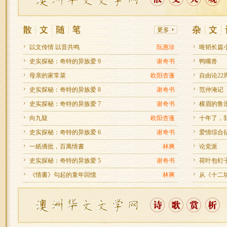
以文传情 以音共鸣
阮惠珍
唯韬长篇小
史实探秘：奇特的异族爱 9
谢奇书
鸭嘴兽
母亲的家常菜
欧阳杏蓬
自由论22
史实探秘：奇特的异族爱 8
谢奇书
范仲淹记
史实探秘：奇特的异族爱 7
谢奇书
横眉的鲁
向九疑
欧阳杏蓬
十年了，我
史实探秘：奇特的异族爱 6
谢奇书
爱情综合
一紙僑批，百萬情書
林爽
论党派
史实探秘：奇特的异族爱 5
谢奇书
荷叶包钉
《情書》勾起的童年回憶
林爽
从《十二块