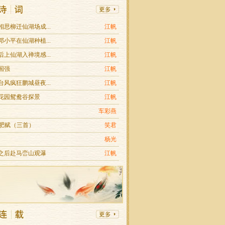
相思柳迁仙湖场成...
江帆
邓小平在仙湖种植...
江帆
后上仙湖入禅境感...
江帆
国强
江帆
台风疯狂鹏城昼夜...
江帆
上花园鸳鸯谷探景
江帆
车彩燕
合肥赋（三首）
笑君
杨光
雨之后赴马峦山观瀑
江帆