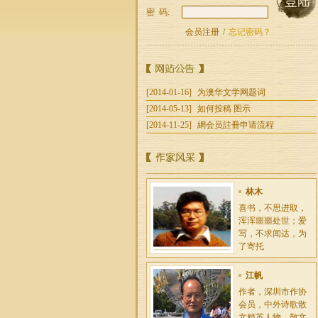
密 码:
林爽
会员注册
/
忘记密码？
1990年自香港移居
紐西蘭後 潛心研究
毛利文化 教育是
[2014-01-16]
为澳华文学网题词
李富祺
[2014-05-13]
如何投稿 图示
笔名 夫基，广东深
[2014-11-25]
網会员註冊申请流程
圳人。大学华业
后，曾任中共广州
市委秘
林木
喜书，不思进取，
浑浑噩噩处世；爱
写，不求闻达，为
了寄托
江帆
作者，深圳市作协
会员，中外诗歌散
文精英人物，散文