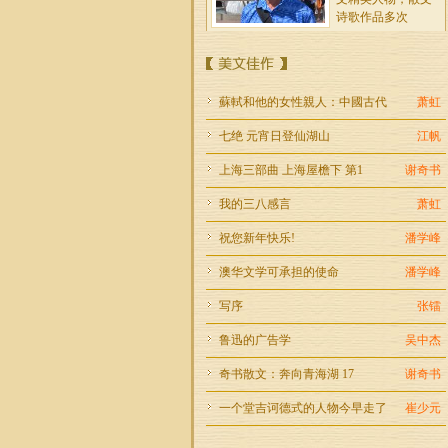
诗歌作品多次
阮惠珍
湖北省黃石市人。
主任編輯。畢業于
蘇軾和他的女性親人：中國古代
萧虹
華中科技大學新聞
系，历任记者
七绝 元宵日登仙湖山
江帆
谢奇书
上海三部曲 上海屋檐下 第1
谢奇书
笔名 奇书。1988年
我的三八感言
萧虹
生于上海，现为大
学中文及外国现代
祝您新年快乐!
潘学峰
澳华文学可承担的使命
潘学峰
张锐
写序
张镭
我是一个来澳三十
多年的老留学生，
鲁迅的广告学
吴中杰
依然喜欢探索文字
的魅力。
奇书散文：奔向青海湖 17
谢奇书
王海晖
一个堂吉诃德式的人物今早走了
崔少元
笔名：华圆，江苏
人。1997年来澳，