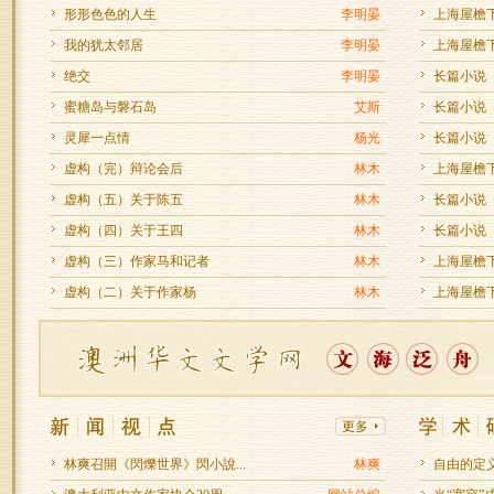
形形色色的人生
李明晏
上海屋檐下
我的犹太邻居
李明晏
上海屋檐下
绝交
李明晏
长篇小说
蜜糖岛与磐石岛
艾斯
长篇小说
灵犀一点情
杨光
长篇小说
虚构（完）辩论会后
林木
上海屋檐下
虚构（五）关于陈五
林木
长篇小说
虚构（四）关于王四
林木
长篇小说
虚构（三）作家马和记者
林木
上海屋檐下
虚构（二）关于作家杨
林木
上海屋檐下
林爽召開《閃爍世界》閃小說...
林爽
自由的定