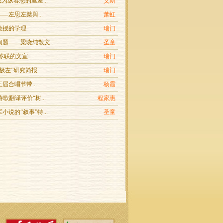
成为纵容恶的遮羞...
艾斯
—左思左棻與...
萧虹
教授的学理
瑞门
题——梁晓纯散文...
圣童
/苏联的文宣
瑞门
极左”研究简报
瑞门
第三届合唱节带...
杨霞
诗歌翻译评价“树...
程家惠
小说的“叙事”特...
圣童