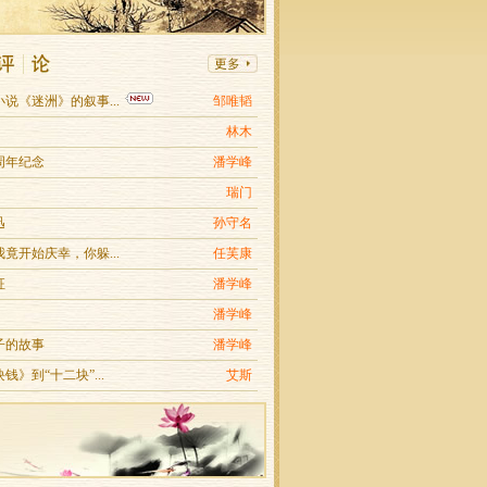
说《迷洲》的叙事...
邹唯韬
林木
周年纪念
潘学峰
瑞门
迅
孙守名
竟开始庆幸，你躲...
任芙康
征
潘学峰
潘学峰
子的故事
潘学峰
钱》到“十二块”...
艾斯