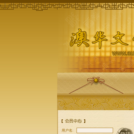
萧虹
澳大利亚华裔学
人，曾任教于悉尼
大学中文系。新加
坡南洋大学学士
邹唯韬
Tom，小说家，著有
长篇小说迷洲
用户名: