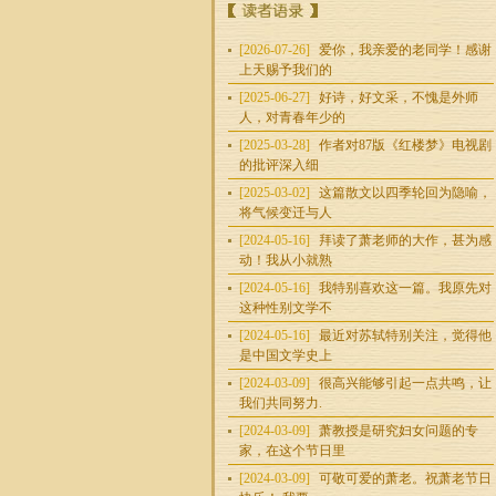
曾在高校和联邦科
学与工业
[2026-07-26]
爱你，我亲爱的老同学！感谢
上天赐予我们的
潘学峰
[2025-06-27]
好诗，好文采，不愧是外师
科研人员，大学教
人，对青春年少的
师，医药公司高级
[2025-03-28]
作者对87版《红楼梦》电视剧
技术总监，诗歌写
的批评深入细
者、翻译者。
[2025-03-02]
这篇散文以四季轮回为隐喻，
将气候变迁与人
瑞门
本名：俞瑞门.生于
[2024-05-16]
拜读了萧老师的大作，甚为感
饥荒年月，混乎文
动！我从小就熟
革乱缺，立于澳洲
[2024-05-16]
我特别喜欢这一篇。我原先对
大地，成于
这种性别文学不
[2024-05-16]
最近对苏轼特别关注，觉得他
欧阳杏蓬
是中国文学史上
湖南人，居广州，
[2024-03-09]
很高兴能够引起一点共鸣，让
文化民工。
我们共同努力.
[2024-03-09]
萧教授是研究妇女问题的专
家，在这个节日里
李明晏
[2024-03-09]
可敬可爱的萧老。祝萧老节日