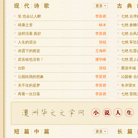
笑 也会让人醉
李富祺
七绝 台湾
靖康之变
林木
七绝 参瞻
这样活着 真好
李富祺
七绝 台风
人生的语法
张锐
七绝 军壮
赤霞下的摇篮
王海晖
七绝 红霞
其实啥也没有！
潘学峰
七绝 恩
台阶
张锐
重游羊城
公园给我的想象
李富祺
沁园春·
关不住的是梦
李富祺
冬岸望水
再看一次日落
李富祺
七绝 雷